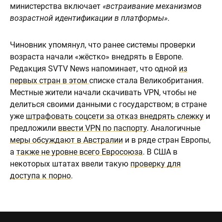
министерства включает
«встраивание механизмов
возрастной идентификации в платформы»
.
Чиновник упомянул, что ранее системы проверки
возраста начали «жёстко» внедрять в Европе.
Редакция SVTV News напоминает, что одной
из
первых стран в этом
списке стала Великобритания.
Местные жители начали скачивать VPN, чтобы не
делиться своими данными с государством; в стране
уже
штрафовать соцсети за отказ внедрять слежку
и
предложили
ввести VPN по паспорту
. Аналогичные
меры обсуждают в Австралии
и в ряде стран Европы,
а
также не уровне всего Евросоюза
. В США в
некоторых штатах ввели такую
проверку для
доступа к порно
.