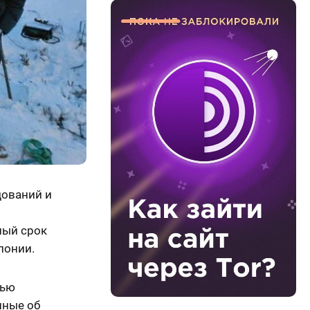
дований и
ный срок
олонии.
тью
нные об