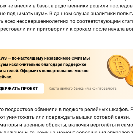
ых не внесли в базы, а родственники решили последов
«не поднимать шум». В данном случае аналитики попыт
ть всех несовершеннолетних по соответствующим стат
арестовали или приговорили к срокам после начала во
.
EWS — по-настоящему независимое СМИ! Мы
вуем исключительно благодаря поддержке
итателей. Оформить пожертвование можно
ейчас.
ДЕРЖАТЬ ПРОЕКТ
Карта любого банка или криптовалюта
го подростков обвиняли в поджоге релейных шкафов. 
ют уничтожать или повреждать вышки сотовой связи,
маторы и военные объекты, включая вертолёты и само
у включены те, кому на момент совершения эпизодов 