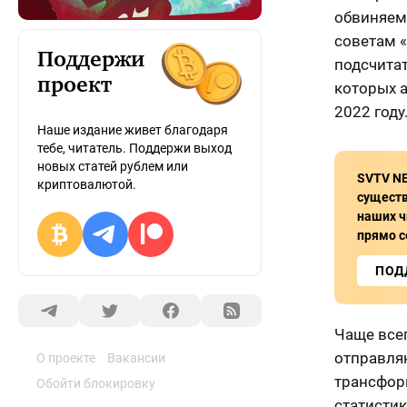
обвиняем
советам 
Поддержи
подсчита
проект
которых 
2022 году
Наше издание живет благодаря
тебе, читатель. Поддержи выход
новых статей рублем или
SVTV N
криптовалютой.
сущест
наших ч
прямо с
ПОД
Чаще все
отправля
О проекте
Вакансии
трансфор
Обойти блокировку
статистик