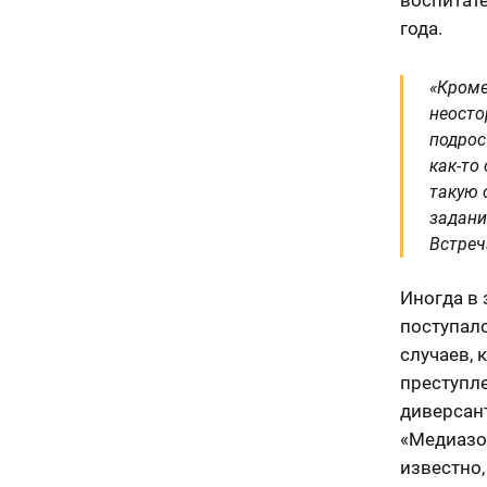
года.
«Кроме
неосто
подрос
как-то
такую 
задани
Встреч
Иногда в 
поступал
случаев,
преступле
диверсан
«Медиазо
известно