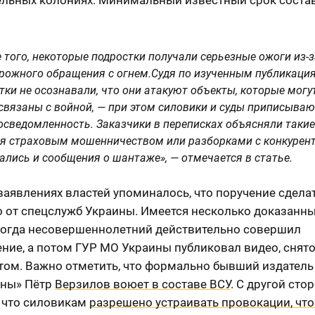
 того, некоторые подростки получали серьезные ожоги из-з
рожного обращения с огнем.Судя по изученным публикаци
тки не осознавали, что они атакуют объекты, которые могу
 связаны с войной, — при этом силовики и суды приписыва
осведомленность. Заказчики в переписках объясняли такие
я страховым мошенничеством или разборками с конкурен
ались и сообщения о шантаже», — отмечается в статье.
заявлениях властей упоминалось, что поручение сделат
о от спецслужб Украины. Имеется несколько доказанн
 когда несовершеннолетний действительно совершил
ние, а потом ГУР МО Украины публиковал видео, снят
том. Важно отметить, что формально бывший издатель
ны» Пётр
Верзилов воюет в составе ВСУ
. С другой сто
, что силовикам
разрешено устраивать провокации, чт