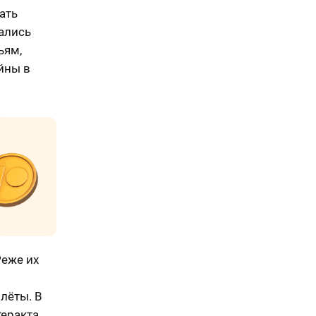
ать
ались
ьям,
йны в
Реже их
лёты. В
теракта