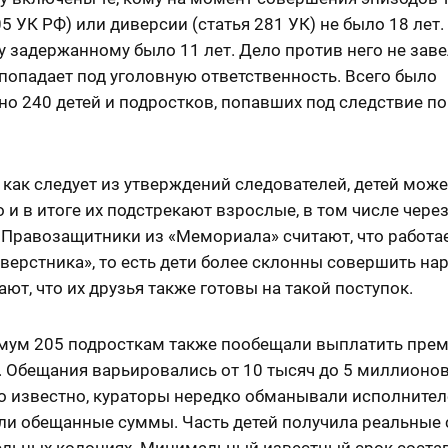
05 УК РФ) или диверсии (статья 281 УК) не было 18 лет
задержанному было 11 лет. Дело против него не завел
 попадает под уголовную ответственность. Всего было
о 240 детей и подростков, попавших под следствие по
 как следует из утверждений следователей, детей може
 и в итоге их подстрекают взрослые, в том числе чере
 Правозащитники из «Мемориала» считают, что работа
верстника», то есть дети более склонны совершить на
ают, что их друзья также готовы на такой поступок.
мум 205 подросткам также пообещали выплатить пре
 Обещания варьировались от 10 тысяч до 5 миллионов
о известно, кураторы нередко обманывали исполнител
ли обещанные суммы. Часть детей получила реальные 
ельных колониях. Минимальный известный срок соста