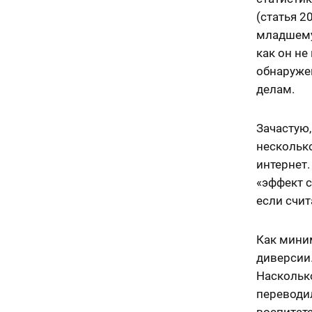
(статья 2
младшему 
как он не
обнаружен
делам.
Зачастую,
несколько
интернет.
«эффект с
если счит
Как мини
диверсии.
Наскольк
переводи
воспитат