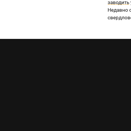
заводить
Недавно с
свердлов