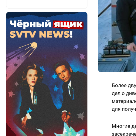
Более дву
дел о див
материал
для полу
Многие д
засекрече