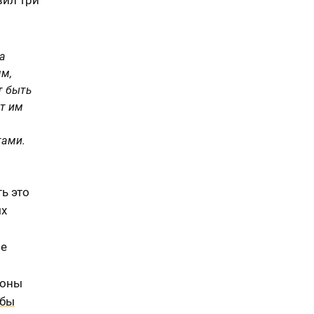
а
ям,
т быть
ют им
тами.
ь это
ых
ое
роны
обы