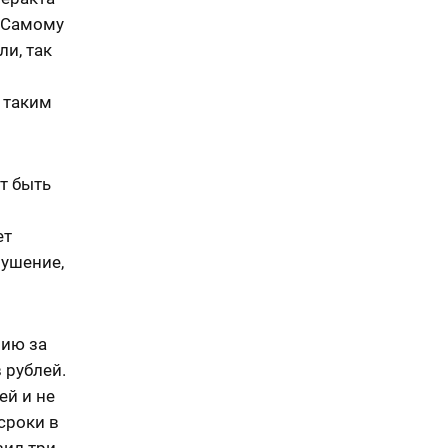
. Самому
и, так
 таким
т быть
з
ет
рушение,
мию за
 рублей.
ей и не
сроки в
вил три