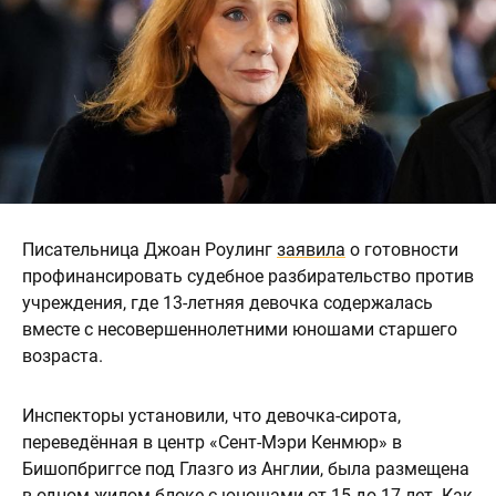
Писательница Джоан Роулинг
заявила
о готовности
профинансировать судебное разбирательство против
учреждения, где 13-летняя девочка содержалась
вместе с несовершеннолетними юношами старшего
возраста.
Инспекторы установили, что девочка-сирота,
переведённая в центр «Сент-Мэри Кенмюр» в
Бишопбриггсе под Глазго из Англии, была размещена
в одном жилом блоке с юношами от 15 до 17 лет. Как