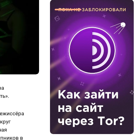
за
ть».
 режиссёра
круг
чая
упников в