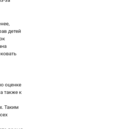
енее,
рав детей
ок
ана
сковать
 по оценке
а также к
х. Таким
сех