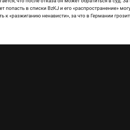
ается, что после отказа он может обратиться в суд. За
т попасть в списки BzKJ и его «распространение» мог
ь к «разжиганию ненависти», за что в Германии грозит