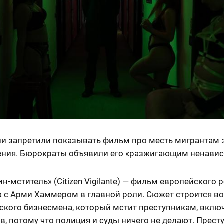
ии
запретили
показывать фильм про месть мигрантам 
ения. Бюрократы объявили его «разжигающим ненавис
н-мститель» (Citizen Vigilante) — фильм европейского
а с Арми Хаммером в главной роли. Сюжет строится во
ского бизнесмена, который мстит преступникам, вклю
, потому что полиция и суды ничего не делают. Прест