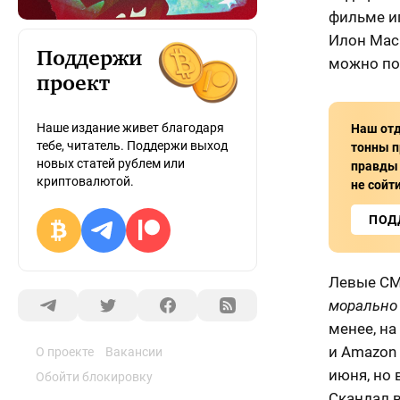
фильме иг
Илон Маск
Поддержи
можно пос
проект
Наше издание живет благодаря
Наш отд
тебе, читатель. Поддержи выход
тонны п
новых статей рублем или
правды 
криптовалютой.
не сойти
ПОД
Левые СМ
морально 
менее, на
и Amazon 
О проекте
Вакансии
июня, но 
Обойти блокировку
Скандал 