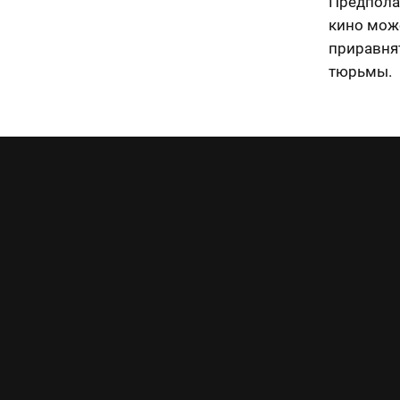
Предполаг
кино може
приравнят
тюрьмы.