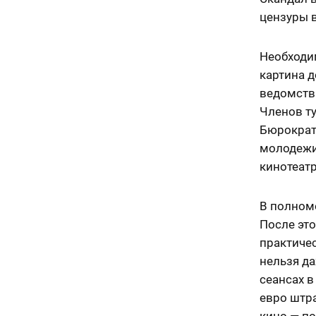
цензуры 
Необходим
картина д
ведомств
Членов т
Бюрократ
молодежи»
кинотеат
В полном
После это
практичес
нельзя да
сеансах в
евро штр
кино — по