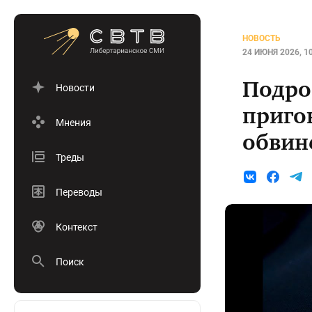
НОВОСТЬ
24 ИЮНЯ 2026, 1
Подро
Новости
приго
Мнения
обвин
Треды
Переводы
Контекст
Поиск