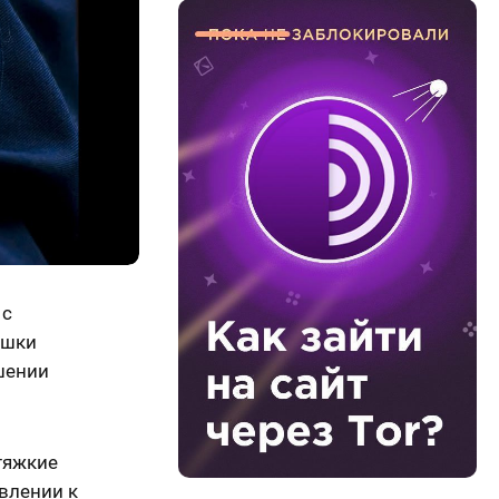
 с
ышки
шении
тяжкие
овлении к