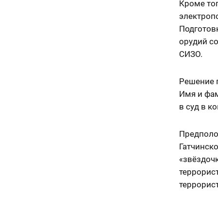
Кроме тог
электропо
Подготовк
орудий с
СИЗО.
Решение п
Имя и фа
в суд в к
Предполо
Гатчинско
«звёздоч
террорист
террорис