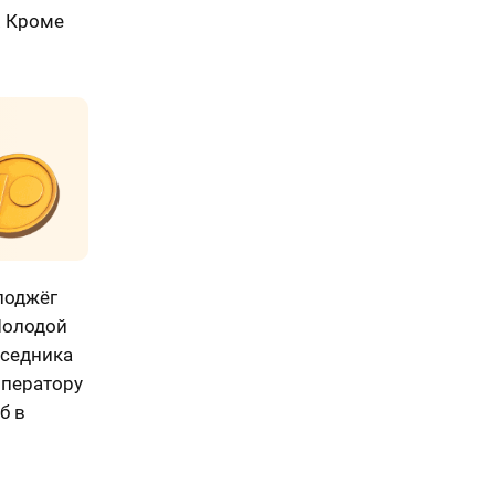
. Кроме
поджёг
Молодой
еседника
Оператору
б в