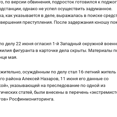
о, по версии обвинения, подросток готовился к поджог
дстанции, однако не успел осуществить задуманное.
а, как указывается в деле, выражалась в поиске средс
овершения преступления. После задержания юношу по
о делу 22 июня огласил 1-й Западный окружной военн
милия фигуранта в карточке дела скрыты. Материалы п
онце мая.
жительно, осуждённым по делу стал 16-летний житель
го района Алексей Назаров, 11 июня его данные со
кой», указывающей на преследование по одной из
ических статей, были внесены в перечень «экстремист
тов» Росфинмониторинга.