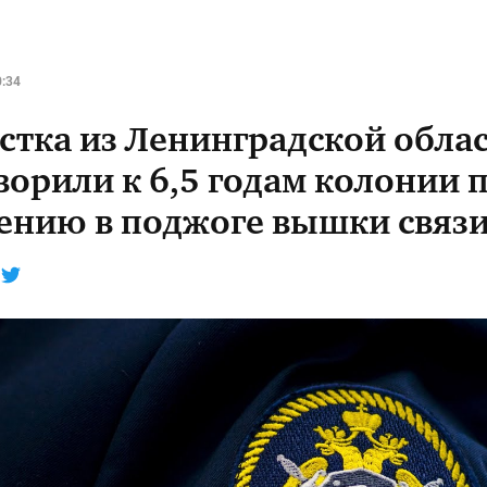
0:34
стка из Ленинградской обла
ворили к 6,5 годам колонии 
ению в поджоге вышки связ