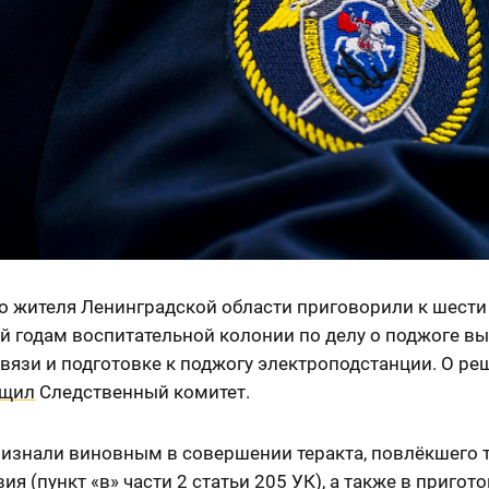
о жителя Ленинградской области приговорили к шести
й годам воспитательной колонии по делу о поджоге в
вязи и подготовке к поджогу электроподстанции. О ре
бщил
Следственный комитет.
изнали виновным в совершении теракта, повлёкшего 
ия (пункт «в» части 2 статьи 205 УК), а также в пригот