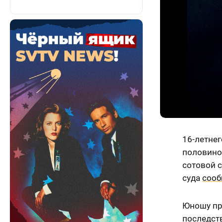
16-летнег
половино
сотовой с
суда
соо
Юношу пр
последств