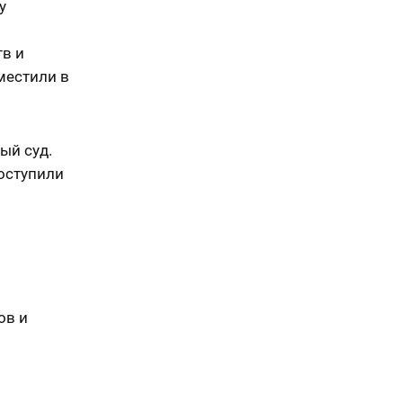
у
тв и
местили в
ый суд.
оступили
ов и