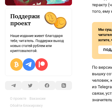
теракту (
того, ему
Поддержи
проект
Мы суще
читател
Наше издание живет благодаря
хотите,
тебе, читатель. Поддержи выход
новых статей рублем или
ПОД
криптовалютой.
По верси
вышку со
человек, 
из Telegr
связи, у
О проекте
Вакансии
значитель
Обойти блокировку