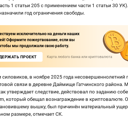
часть 1 статьи 205 с применением части 1 статьи 30 УК)
 назначили год ограничения свободы.
ствуем исключительно на деньги наших
ей! Оформите пожертвование, если вы
 чтобы мы продолжали свою работу.
ДЕРЖАТЬ ПРОЕКТ
Карта любого банка или криптовалюта
и силовиков, в ноябре 2025 года несовершеннолетний 
товой связи в деревне Даймище Гатчинского района. 
как утверждает следствие, действовал по заданию соб
am, который обещал вознаграждение в криптовалюте. 
становившему вышку, был причинён материальный ущер
ном размере, отмечает СК.