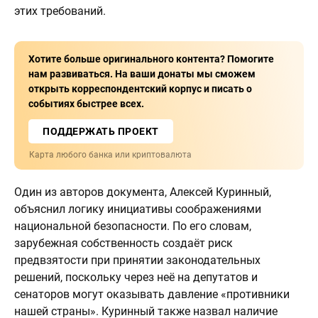
этих требований.
Хотите больше оригинального контента? Помогите
нам развиваться. На ваши донаты мы сможем
открыть корреспондентский корпус и писать о
событиях быстрее всех.
ПОДДЕРЖАТЬ ПРОЕКТ
Карта любого банка или криптовалюта
Один из авторов документа, Алексей Куринный,
объяснил логику инициативы соображениями
национальной безопасности. По его словам,
зарубежная собственность создаёт риск
предвзятости при принятии законодательных
решений, поскольку через неё на депутатов и
сенаторов могут оказывать давление «противники
нашей страны». Куринный также назвал наличие