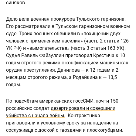
синяков.
Дело вела военная прокурора Тульского гарнизона.
Его рассматривали в Тульском гарнизонном военном
суде. Троих военных обвинили в «похищении двух
человек с применением насилия» (часть 2 статьи 126
УК РФ) и «вымогательстве» (часть 3 статьи 163 УК).
Судья Равиль Файзуллин приговорил Крестича к 10
годам строгого режима с конфискацией машины как
орудия преступления, Данилова — к 12 годам и 2
месяцам строгого режима, а Родайкина к — 13,5
годам.
По подсчётам американских госсСМИ, почти 150
российских солдат
дезертировали и совершили
убийства с начала войны.
Контрактника
приговорили к условному сроку за
нападение на
сослуживца с доской с гвоздями
и плоскогубцами.