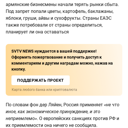
армянские бизнесмены начали терять рынки сбыта.
Под запрет попали цветы, картофель, баклажаны,
яблоки, груши, айвы и сухофрукты. Страны ЕАЭС
также потребовали от страны определиться,
планирует ли она оставаться
SVTV NEWS нуждается в вашей поддержке!
Оформить пожертвование и получить доступ к
комментариям и другим наградам можно, нажав на
кнопку.
ПОДДЕРЖАТЬ ПРОЕКТ
Карта любого банка или криптовалюта
По словам фон дер Ляйен, Россия применяет
«не что
иное, как экономическое принуждение, и это
неприемлемо»
. О европейских санкциях против РФ и
их приемлемости она ничего не сообщила.