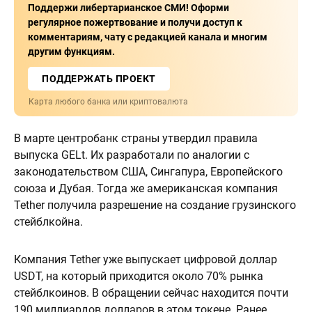
Поддержи либертарианское СМИ! Оформи
регулярное пожертвование и получи доступ к
комментариям, чату с редакцией канала и многим
другим функциям.
ПОДДЕРЖАТЬ ПРОЕКТ
Карта любого банка или криптовалюта
В марте центробанк страны утвердил правила
выпуска GELt. Их разработали по аналогии с
законодательством США, Сингапура, Европейского
союза и Дубая. Тогда же американская компания
Tether получила разрешение на создание грузинского
стейблкойна.
Компания Tether уже выпускает цифровой доллар
USDT, на который приходится около 70% рынка
стейблкоинов. В обращении сейчас находится почти
190 миллиардов долларов в этом токене. Ранее