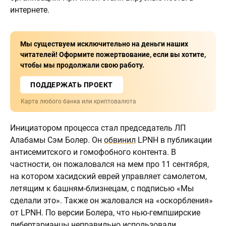
интернете.
Мы существуем исключительно на деньги наших
читателей! Оформите пожертвование, если вы хотите,
чтобы мы продолжали свою работу.
ПОДДЕРЖАТЬ ПРОЕКТ
Карта любого банка или криптовалюта
Инициатором процесса стал председатель ЛП
Алабамы Сэм Болер. Он
обвинил
LPNH в публикации
антисемитского и гомофобного контента. В
частности, он пожаловался на мем про 11 сентября,
на котором хасидский еврей управляет самолетом,
летящим к башням-близнецам, с подписью «Мы
сделали это». Также он жаловался на «оскорбления»
от LPNH. По версии Болера, что нью-гемпширские
либертарианцы неправильно использовали