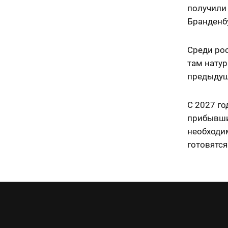
получили 
Бранденбу
Среди ро
там натур
предыдущ
С 2027 го
прибывшие
необходи
готовятся