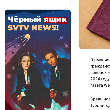
Германия
гражданст
человек —
2024 год
газета We
Среди но
Турции, о