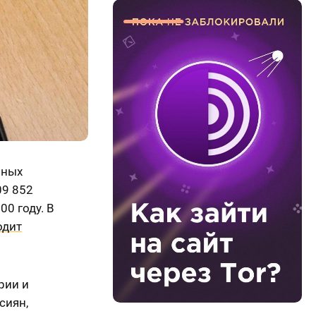
нных
09 852
00 году. В
одит
рии и
сиян,