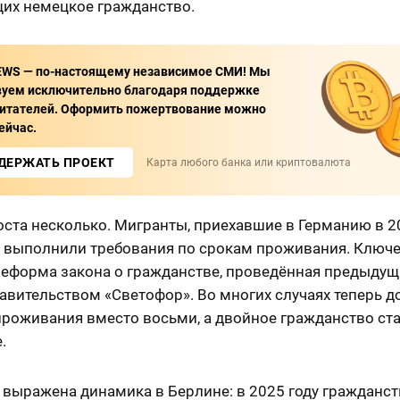
их немецкое гражданство.
EWS — по-настоящему независимое СМИ! Мы
вуем исключительно благодаря поддержке
итателей. Оформить пожертвование можно
ейчас.
ДЕРЖАТЬ ПРОЕКТ
Карта любого банка или криптовалюта
оста несколько. Мигранты, приехавшие в Германию в 
же выполнили требования по срокам проживания. Ключ
реформа закона о гражданстве, проведённая предыду
авительством «Светофор». Во многих случаях теперь д
проживания вместо восьми, а двойное гражданство ст
.
 выражена динамика в Берлине: в 2025 году гражданс