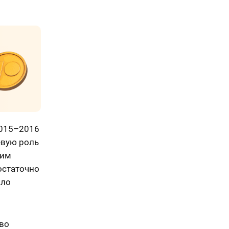
2015–2016
евую роль
щим
остаточно
ало
тво