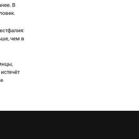
нее. В
ловек.
естфалия:
ьше, чем в
инцы,
 истечёт
же