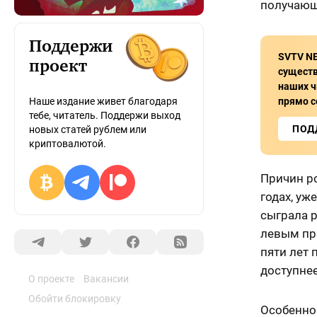
получающ
Поддержи
SVTV N
проект
сущест
наших ч
прямо с
Наше издание живет благодаря
тебе, читатель. Поддержи выход
ПОД
новых статей рублем или
криптовалютой.
Причин р
годах, у
сыграла 
левым пр
пяти лет 
доступнее
О проекте
Вакансии
Обойти блокировку
Особенно