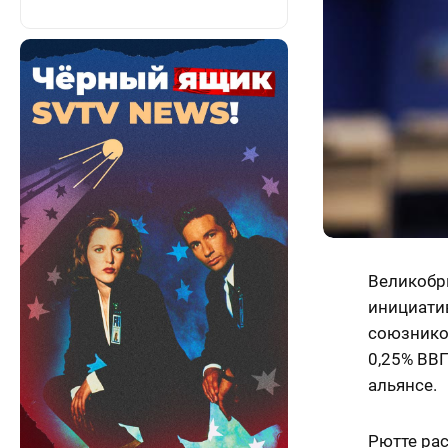
Великобри
инициатив
союзнико
0,25% ВВП
альянсе.
Рютте ра