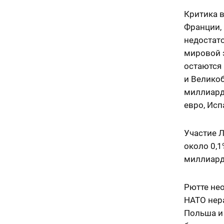
Критика в
Франции, 
недостат
мировой 
остаются 
и Велико
миллиарда
евро, Исп
Участие 
около 0,1
миллиардо
Рютте не
НАТО нер
Польша и