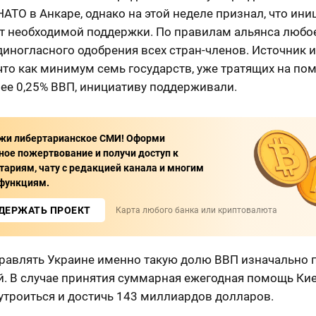
АТО в Анкаре, однако на этой неделе признал, что ини
ёт необходимой поддержки. По правилам альянса любо
диногласного одобрения всех стран-членов. Источник 
что как минимум семь государств, уже тратящих на по
ее 0,25% ВВП, инициативу поддерживали.
жи либертарианское СМИ! Оформи
ное пожертвование и получи доступ к
ариям, чату с редакцией канала и многим
функциям.
ДЕРЖАТЬ ПРОЕКТ
Карта любого банка или криптовалюта
равлять Украине именно такую долю ВВП изначально 
й. В случае принятия суммарная ежегодная помощь Ки
утроиться и достичь 143 миллиардов долларов.