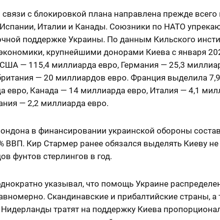
 связи с блокировкой плана направлена прежде всего 
Испании, Италии и Канады. Союзники по НАТО упрекаю
очной поддержке Украины. По данным Кильского инсти
экономики, крупнейшими донорами Киева с января 20
США — 115,4 миллиарда евро, Германия — 25,3 миллиа
британия — 20 миллиардов евро. Франция выделила 7,
 евро, Канада — 14 миллиарда евро, Италия — 4,1 ми
ания — 2,2 миллиарда евро.
Лондона в финансировании украинской обороны соста
% ВВП. Кир Стармер ранее обязался выделять Киеву не
в фунтов стерлингов в год.
однократно указывал, что помощь Украине распределе
авномерно. Скандинавские и прибалтийские страны, а
 Нидерланды тратят на поддержку Киева пропорциона