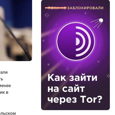
вали
ть
менее
ик в
юльском