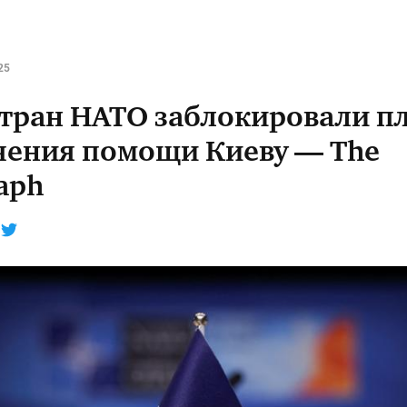
25
стран НАТО заблокировали п
чения помощи Киеву — The
aph