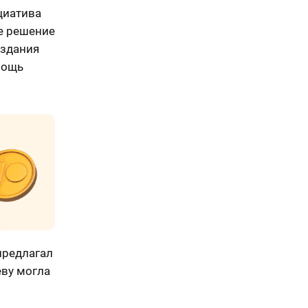
циатива
е решение
издания
мощь
предлагал
еву могла