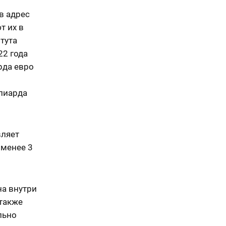
в адрес
т их в
тута
22 года
рда евро
9
ллиарда
вляет
 менее 3
на внутри
 также
льно