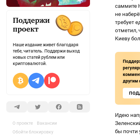
саммите Н
не набер
Поддержи
требует е
проект
отметил, 
Киеву бол
Наше издание живет благодаря
тебе, читатель. Поддержи выход
новых статей рублем или
Поддер
криптовалютой.
регуляр
коммент
другим 
ПОД
Идею нап
Зеленски
О проекте
Вакансии
бы почти 
Обойти блокировку