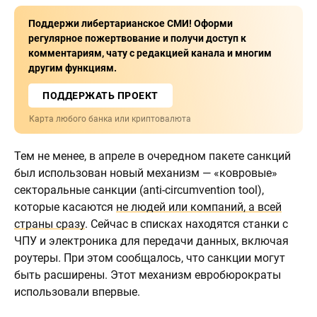
Поддержи либертарианское СМИ! Оформи
регулярное пожертвование и получи доступ к
комментариям, чату с редакцией канала и многим
другим функциям.
ПОДДЕРЖАТЬ ПРОЕКТ
Карта любого банка или криптовалюта
Тем не менее, в апреле в очередном пакете санкций
был использован новый механизм — «ковровые»
секторальные санкции (anti-circumvention tool),
которые касаются
не людей или компаний, а всей
страны сразу
. Сейчас в списках находятся станки с
ЧПУ и электроника для передачи данных, включая
роутеры. При этом сообщалось, что санкции могут
быть расширены. Этот механизм евробюрократы
использовали впервые.