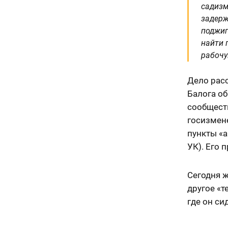
садизм
задерж
поджиг
найти 
рабочу
Дело рас
Балога об
сообществ
госизмене 
пункты «а»
УК). Его 
Сегодня ж
другое «
где он си