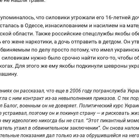
упоминалось, что силовики угрожали его 16-летней до
сталась в Одессе, изнасилованием и насилием на мат
ской области. Также российские спецслужбы якобы о
 его жене наркотики, а дочь отправить в детдом. Он ут
обвиняемым по делу просто потому, что имел украинск
а силовикам нужно было срочно найти кого-то, чтобы о
жогах. Для этого же ему якобы подкинули шевроны укр
машину.
ениях он рассказал, что еще в 2006 году погранслужба Укр
гла с ним контракт из-за невыполнения приказов. С тех пор
л Балог, военным он не доверяет. Политический курс Украи
е устраивал, поэтому он и покинул страну — и рисковать жи
 ему идеологию никогда бы не стал. “Этот пикантный мом
атель утаил в обвинительном заключении”. Он снова напом
тельные показания дал только из-за обрушившейся на нег