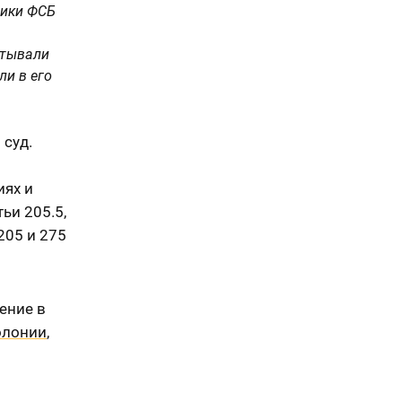
ники ФСБ
итывали
ли в его
суд.
иях и
тьи 205.5,
 205 и 275
ение в
олонии
,