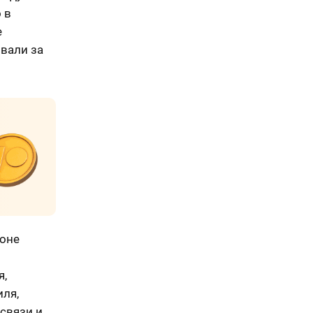
 в
е
овали за
йоне
я,
иля,
связи и