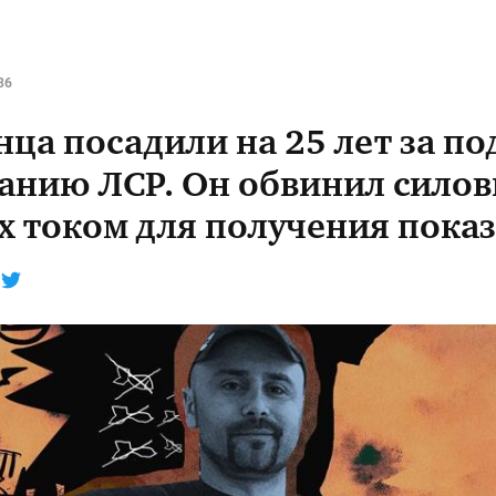
36
нца посадили на 25 лет за п
данию ЛСР. Он обвинил силов
х током для получения пока