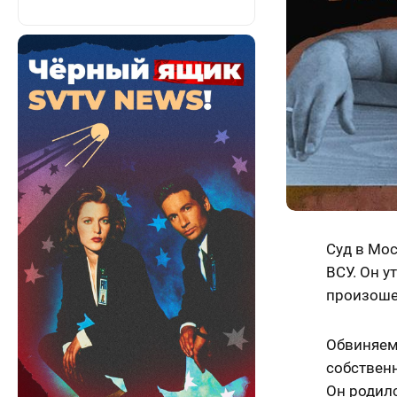
Суд в Мос
ВСУ. Он у
произош
Обвиняем
собствен
Он родилс