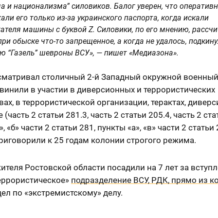
а и национализма” силовиков. Балог уверен, что оператив
али его только из-за украинского паспорта, когда искали
ателя машины с буквой Z. Силовики, по его мнению, рассч
при обыске что-то запрещенное, а когда не удалось, подкину
ю “Газель” шевроны ВСУ», — пишет «Медиазона».
сматривал столичный 2-й Западный окружной военный 
винили в участии в диверсионных и террористических
ах, в террористической организации, терактах, диверс
(часть 2 статьи 281.3, часть 2 статьи 205.4, часть 2 ста
, «б» части 2 статьи 281, пункты «а», «в» части 2 статьи
приговорили к 25 годам колонии строгого режима.
ителя Ростовской области посадили на 7 лет за вступл
террористическое»
подразделение ВСУ, РДК, прямо из к
дел по «экстремистскому» делу.