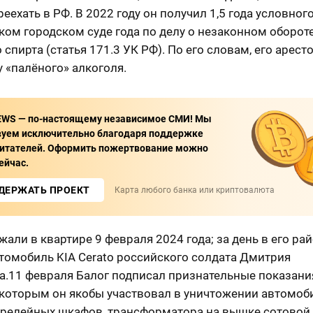
еехать в РФ. В 2022 году он получил 1,5 года условного
ом городском суде года по делу о незаконном оборот
 спирта (статья 171.3 УК РФ). По его словам, его арест
 «палёного» алкоголя.
EWS — по-настоящему независимое СМИ! Мы
вуем исключительно благодаря поддержке
итателей. Оформить пожертвование можно
ейчас.
ДЕРЖАТЬ ПРОЕКТ
Карта любого банка или криптовалюта
жали в квартире 9 февраля 2024 года; за день в его ра
томобиль KIA Cerato российского солдата Дмитрия
а.11 февраля Балог подписал признательные показани
 которым он якобы участвовал в уничтожении автомоб
 релейных шкафов, трансформатора на вышке сотовой 