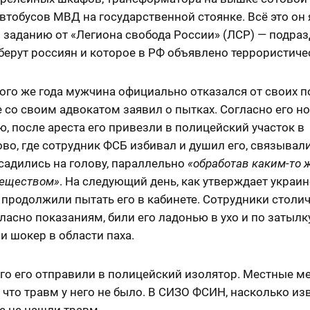
втобусов МВД на государственной стоянке. Всё это он
 заданию от «Легиона свобода России» (ЛСР) — подра
 берут россиян и которое в РФ объявлено террористиче
ого же года мужчина официально отказался от своих п
 со своим адвокатом заявил о пытках. Согласно его н
, после ареста его привезли в полицейский участок в
о, где сотрудник ФСБ избивал и душил его, связывали
садились на голову, параллельно
«обработав каким-то 
еществом»
. На следующий день, как утверждает украин
продолжили пытать его в кабинете. Сотрудники столи
ласно показаниям, били его ладонью в ухо и по затылку
и шокер в области паха.
ого его отправили в полицейский изолятор. Местные м
 что травм у него не было. В СИЗО ФСИН, насколько изв
е не нашли травм.