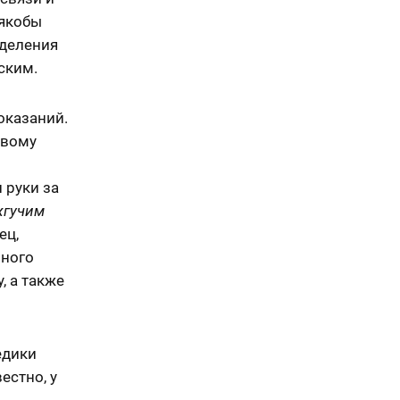
 якобы
зделения
ским.
оказаний.
овому
 руки за
жгучим
ец,
чного
, а также
едики
естно, у