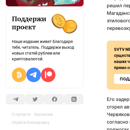
решил пер
Магаданск
Поддержи
этилового
проект
перевозку
Наше издание живет благодаря
тебе, читатель. Поддержи выход
SVTV N
новых статей рублем или
сущест
криптовалютой.
наших ч
прямо с
ПОД
Его задер
сгорел ав
Червяков
О проекте
Вакансии
согласно
Обойти блокировку
поджогах