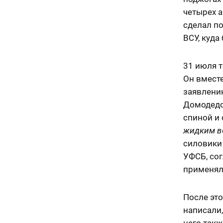
четырех а
сделал по
ВСУ, куда
31 июля т
Он вместе
заявлению
Домодедов
спиной и 
жидким в
силовики 
УФСБ, сог
применял
После эт
написали,
него такж