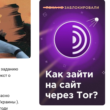
о заданию
екст о
ласно
краины ).
году