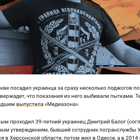
кве посадил украинца за сразу несколько поджогов п
твержадет, что показания из него выбивали пытками. Т
едшем
выпустила
«Медиазона».
ым проходил 39-летний украинец Дмитрий Балог (сог
ным утверждениям, бывший сотрудник погранслужбы У
я в Херсонской области, потом жил в Одессе, а в 2014 