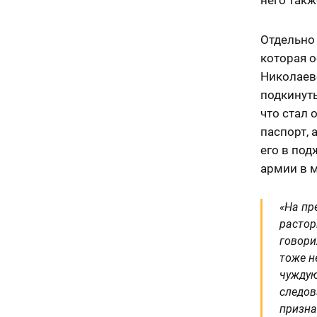
Отдельно 
которая о
Николаев
подкинуть
что стал 
паспорт, 
его в под
армии в 
«На пр
растор
говори
тоже н
чуждую
следов
призна