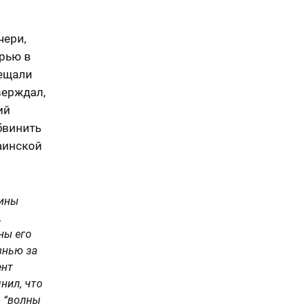
чери,
ерью в
бещали
верждал,
ий
бвинить
аинской
аины
,
ны его
знью за
ент
нил, что
о “волны