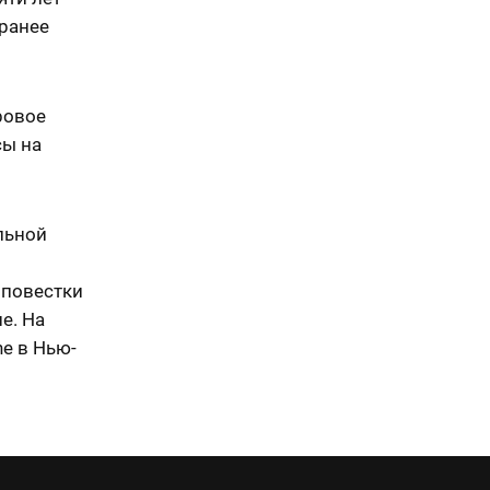
 ранее
ровое
сы на
льной
 повестки
е. На
e в Нью-