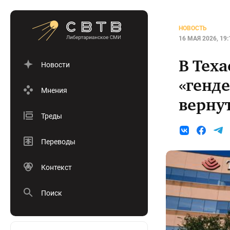
НОВОСТЬ
16 МАЯ 2026, 19:
В Тех
Новости
«генд
Мнения
верну
Треды
Переводы
Контекст
Поиск