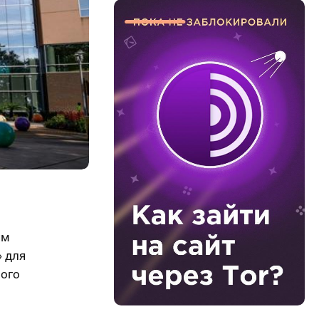
ям
» для
ного