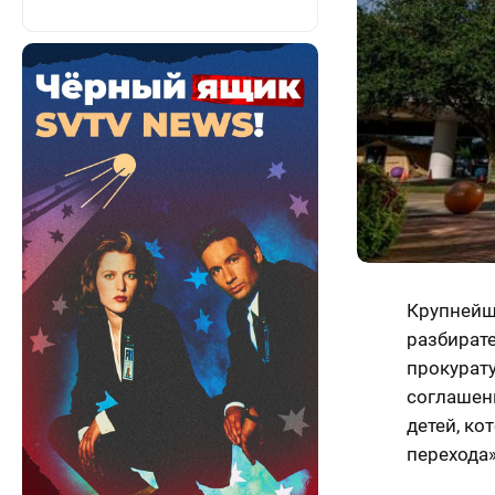
Крупнейша
разбират
прокурат
соглашен
детей, ко
перехода»