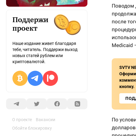
Поводом 
продолжа
Поддержи
после тог
проект
процедуры
использо
Наше издание живет благодаря
Medicaid 
тебе, читатель. Поддержи выход
новых статей рублем или
криптовалютой.
SVTV NE
Оформит
коммент
кнопку.
ПОД
По услов
О проекте
Вакансии
долларов
Обойти блокировку
процедуры