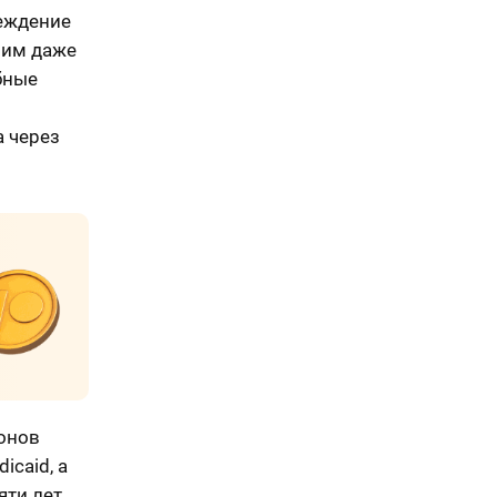
реждение
ним даже
бные
а через
онов
caid, а
яти лет