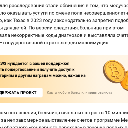
для расследования стали обвинения в том, что медуч
ло оказывать услуги по смене пола несовершеннолет
о, как Техас в 2023 году законодательно запретил подо
 для детей. По версии следствия, больница при этом
вала некорректные коды диагнозов и выставляла счет
— государственной страховке для малоимущих.
WS нуждается в вашей поддержке!
ь пожертвование и получить доступ к
ариям и другим наградам можно, нажав на
ДЕРЖАТЬ ПРОЕКТ
Карта любого банка или криптовалюта
иям соглашения, больница выплатит штраф в 10 милли
 за неправомерное выставление счетов программе Medi
 обратного «гендерного перехода» в течение первых п