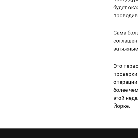
будет ока
проводив
Сама боль
соглашени
затяжные
Это перв
проверки 
операции
более че
этой неде
Йорке.