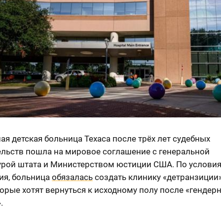
я детская больница Техаса после трёх лет судебных
ельств пошла на мировое соглашение с генеральной
урой штата и Министерством юстиции США. По услови
ия, больница
обязалась
создать клинику «детранзиции
торые хотят вернуться к исходному полу после «гендер
.