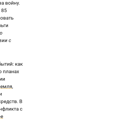
а войну.
185
ковать
ньги
о
вии с
бытий: как
о планах
гии
ремля
,
и
редств. В
нфликта с
ое