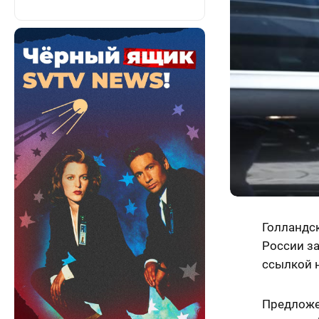
Голландск
России з
ссылкой 
Предложе