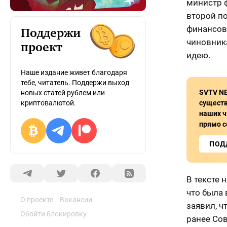
министр 
второй п
финансовы
Поддержи
чиновник
проект
идею.
Наше издание живет благодаря
тебе, читатель. Поддержи выход
SVTV N
новых статей рублем или
сущест
криптовалютой.
наших ч
прямо с
ПОД
В тексте 
что была
О проекте
Вакансии
заявил, ч
Обойти блокировку
ранее Сов