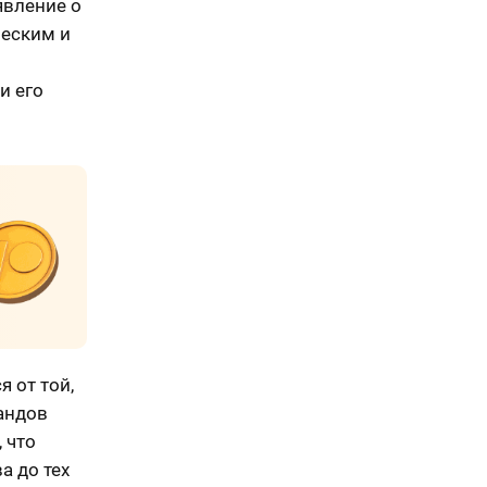
явление о
ческим и
и его
я от той,
андов
 что
а до тех