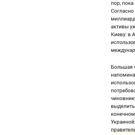
пор, пока
Согласно
миллиардо
активы уж
Киеву: в 
использов
междунар
Большая ч
напомина
использов
потребов
чиновник
выделить 
конечном 
Украиной
правител