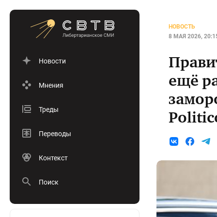
НОВОСТЬ
8 МАЯ 2026, 20:1
Прави
Новости
ещё р
Мнения
замор
Треды
Politic
Переводы
Контекст
Поиск