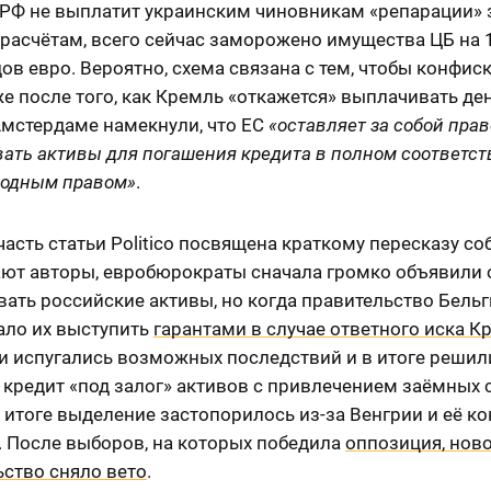
 РФ не выплатит украинским чиновникам «репарации» з
 расчётам, всего сейчас заморожено имущества ЦБ на 
в евро. Вероятно, схема связана с тем, чтобы конфис
е после того, как Кремль «откажется» выплачивать де
Амстердаме намекнули, что ЕС
«оставляет за собой прав
ать активы для погашения кредита в полном соответст
одным правом»
.
асть статьи Politico посвящена краткому пересказу со
ют авторы, евробюрократы сначала громко объявили 
ать российские активы, но когда правительство Бель
ало их выступить
гарантами в случае ответного иска К
и испугались возможных последствий и в итоге решил
кредит «под залог» активов с привлечением заёмных с
итоге выделение застопорилось из-за Венгрии и её ко
. После выборов, на которых победила
оппозиция, нов
ьство сняло вето
.