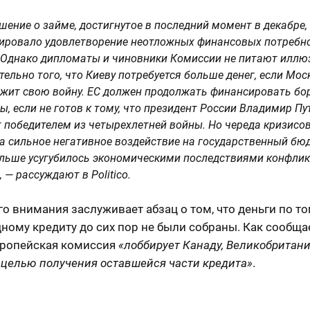
шение о займе, достигнутое в последний момент в декабре,
ировало удовлетворение неотложных финансовых потребн
 Однако дипломаты и чиновники Комиссии не питают иллю
тельно того, что Киеву потребуется больше денег, если Мос
жит свою войну. ЕС должен продолжать финансировать бо
ы, если не готов к тому, что президент России Владимир Пу
 победителем из четырехлетней войны. Но череда кризисо
а сильное негативное воздействие на государственный бюд
льше усугубилось экономическими последствиями конфлик
 — рассуждают в Politico.
о внимания заслуживает абзац о том, что деньги по то
ому кредиту до сих пор не были собраны. Как сообща
Европейская комиссия
«лоббирует Канаду, Великобритан
 целью получения оставшейся части кредита»
.