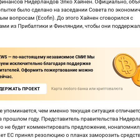
финансов Нидерландов Элко Хайнен. Официально, объ
опытке было сделано на заседании Совета по экономи
м вопросам (Ecofin). До этого Хайнен сговорился с
ами из Прибалтики и Финляндии, чтобы они поддержал
EWS — по-настоящему независимое СМИ! Мы
вуем исключительно благодаря поддержке
итателей. Оформить пожертвование можно
ейчас.
ДЕРЖАТЬ ПРОЕКТ
Карта любого банка или криптовалюта
не упоминается, чем именно текущая ситуация отличаетс
 в прошлом году. Представитель правительства Нидерл
то не будет комментировать предложение, нонапомнил,
ет ЕС принял резолюцию о планах заморозить средств