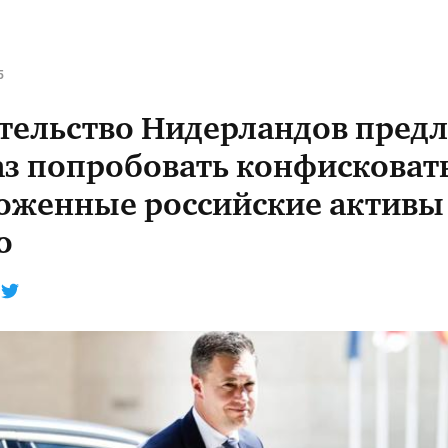
5
тельство Нидерландов пред
аз попробовать конфисковат
оженные российские активы
o