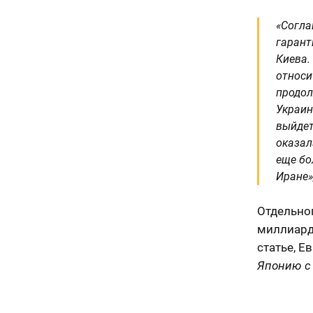
«Согла
гарант
Киева.
относи
продол
Украин
выйдет
оказал
еще бо
Иране»,
Отдельног
миллиардн
статье, 
Японию с