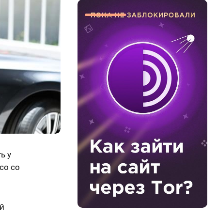
ь у
co со
й