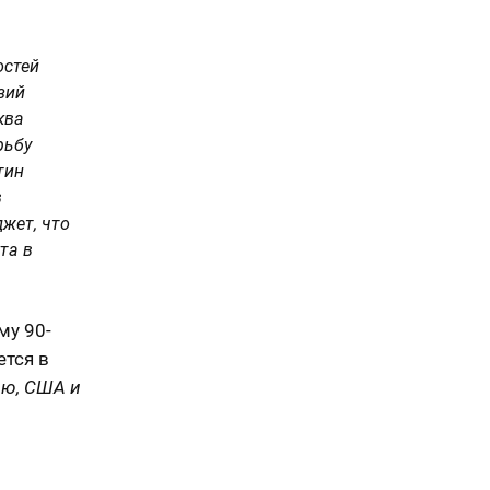
остей
зий
ква
рьбу
тин
в
жет, что
та в
му 90-
ется в
ию, США и