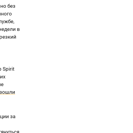
 но без
иного
лужбе,
недели в
 резкий
Spirit
их
не
зошли
ции за
тянуться