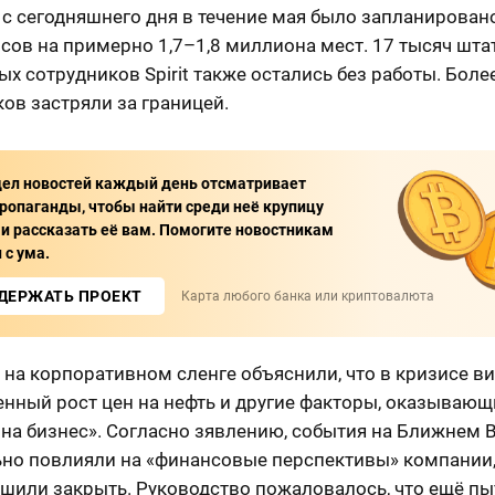
 с сегодняшнего дня в течение мая было запланирован
сов на примерно 1,7–1,8 миллиона мест. 17 тысяч шта
х сотрудников Spirit также остались без работы. Боле
ов застряли за границей.
ел новостей каждый день отсматривает
ропаганды, чтобы найти среди неё крупицу
и рассказать её вам. Помогите новостникам
 с ума.
ДЕРЖАТЬ ПРОЕКТ
Карта любого банка или криптовалюта
 на корпоративном сленге объяснили, что в кризисе в
енный рост цен на нефть и другие факторы, оказывающ
на бизнес». Согласно зявлению, события на Ближнем 
ьно повлияли на «финансовые перспективы» компании,
ешили закрыть. Руководство пожаловалось, что ещё п