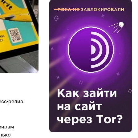
есс-релиз
ажирам
лько