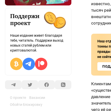
известно,
тысяч рей
Поддержи
внештатны
сотрудник
проект
Наше издание живет благодаря
тебе, читатель. Поддержи выход
Наш отд
новых статей рублем или
тонны п
криптовалютой.
правды 
не сойти
ПОД
Клиентам
«существ
давление 
О проекте
Вакансии
значител
Обойти блокировку
чего её р