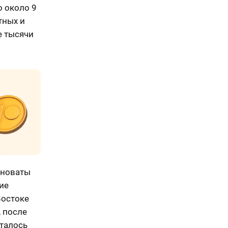
о около 9
тных и
е тысячи
иноваты
ие
Востоке
 после
ыталось