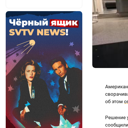
Американс
сворачива
об этом
о
Решение 
сообщили