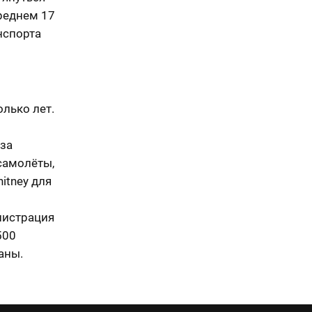
реднем 17
нспорта
олько лет.
 за
самолёты,
itney для
нистрация
500
аны.