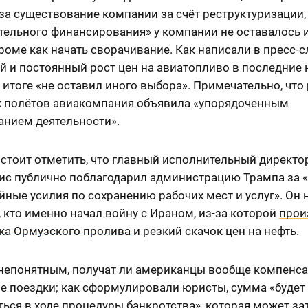
за существование компании за счёт реструктуризации,
тельного финансирования» у компании не оставалось 
роме как начать сворачивание. Как написали в пресс-с
 и постоянный рост цен на авиатопливо в последние 
итоге «не оставил иного выбора». Примечательно, что
х полётов авиакомпания объявила «упорядоченным
анием деятельности».
стоит отметить, что главный исполнительный директор 
ис публично поблагодарил администрацию Трампа за «
ные усилия по сохранению рабочих мест и услуг». Он 
 кто именно начал войну с Ираном, из-за которой
прои
ка Ормузского пролива
и резкий скачок цен на нефть.
 непонятным, получат ли американцы вообще компенса
е поездки; как сформулировали юристы, сумма «будет
ься в ходе процедуры банкротства», которая может за