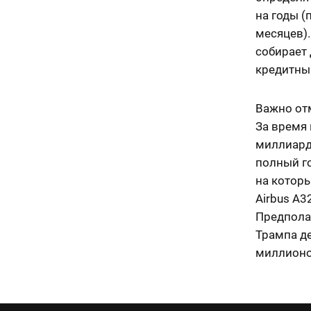
на годы 
месяцев)
собирает 
кредитны
Важно отм
За время 
миллиард
полный го
на которы
Airbus A3
Предполаг
Трампа д
миллионов