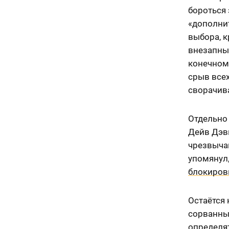
бороться 
«дополни
выбора, к
внезапный
конечном 
срыв все
сворачив
Отдельно 
Дейв Дэв
чрезвычай
упомянул,
блокиров
Остаётся
сорванны
определят