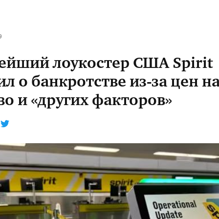
9
ейший лоукостер США Spirit
л о банкротстве из-за цен н
во и «других факторов»