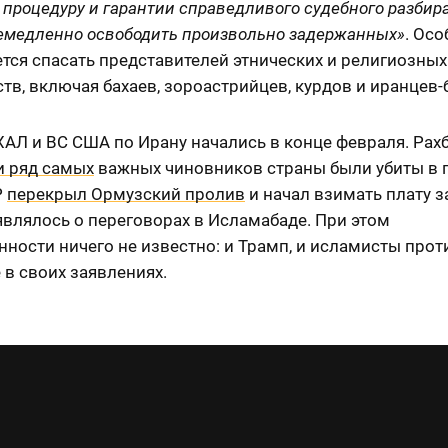
процедуру и гарантии справедливого судебного разбира
немедленно освободить произвольно задержанных»
. Ос
тся спасать представителей этнических и религиозных
в, включая бахаев, зороастрийцев, курдов и иранцев-
ХАЛ и ВС США по Ирану начались в конце февраля. Рах
и ряд самых
важных чиновников страны были убиты в 
Р
перекрыл Ормузский пролив
и начал взимать плату з
являлось о переговорах в Исламабаде. При этом
ности ничего не известно: и Трамп, и исламисты прот
 в своих заявлениях.