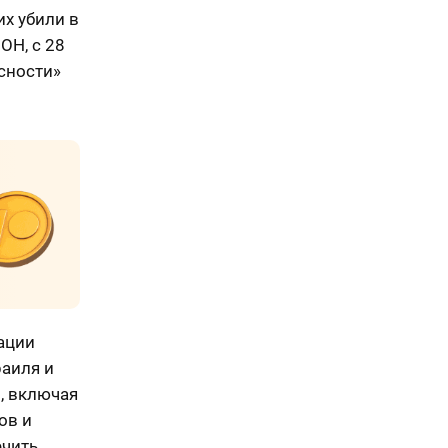
х убили в
ОН, с 28
сности»
ации
раиля и
, включая
ов и
ечить