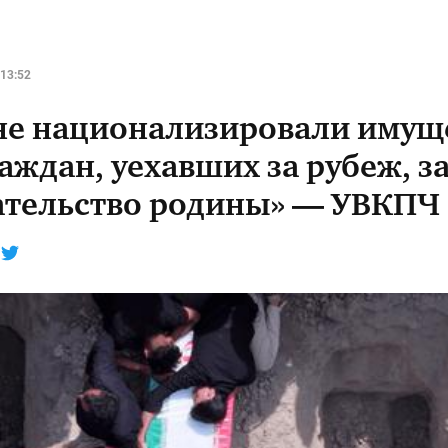
13:52
не национализировали имущ
аждан, уехавших за рубеж, з
ательство родины» — УВКПЧ