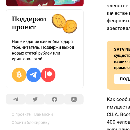
членстве 
качестве 
Поддержи
февраля 
проект
арестовал
Наше издание живет благодаря
тебе, читатель. Поддержи выход
SVTV N
новых статей рублем или
сущест
криптовалютой.
наших ч
прямо с
ПОД
Как сооб
имуществ
США. Все
О проекте
Вакансии
400 челов
Обойти блокировку
журналист