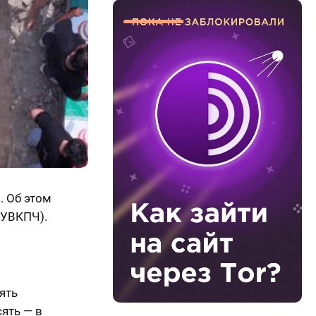
. Об этом
(УВКПЧ).
ять
сять — в