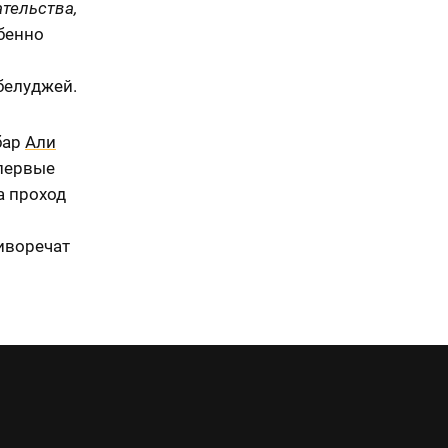
тельства,
обенно
белуджей.
бар
Али
первые
а проход
иворечат