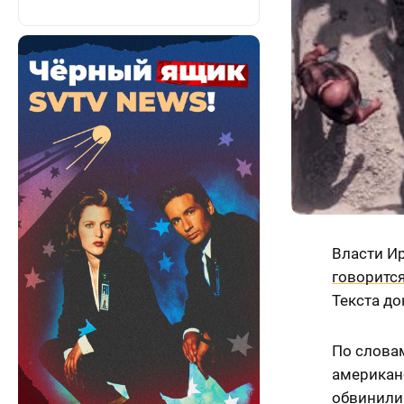
Власти И
говоритс
Текста до
По слова
американс
обвинили 