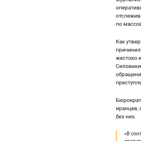
оператив
отслежив
по массо
Как утвер
причинил
жестоко 
Силовики
обращени
преступле
Бюрократы
иранцев,
без них.
«В соо