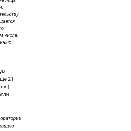
е лица,
и.
тельству
бщается
то
м числе,
енных
я
мум
Ещё 21
тся)
огли
мораторий
ежащую