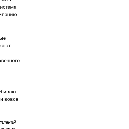
система
ампанию
рые
лжают
.
овечного
 убивают
ли вовсе
уплений