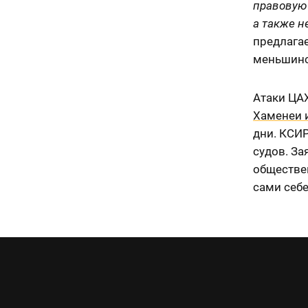
правовую 
а также 
предлагае
меньшинст
Атаки ЦА
Хаменеи 
дни. КСИ
судов. За
обществен
сами себе