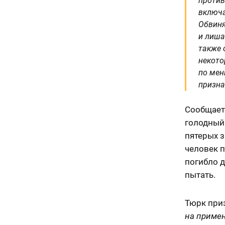
против
включа
Обвиня
и лиша
также 
некото
по мен
призна
Сообщаетс
голодный 
пятерых з
человек п
погибло д
пытать.
Тюрк при
на примен