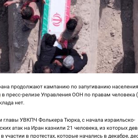
рана продолжают кампанию по запугиванию населения
я
в пресс-релизе Управления ООН по правам человека 
клада нет.
м главы УВКПЧ Фолькера Тюрка, с начала израильско-
ких атак на Иран казнили 21 человека, из которых дев
в участии в протестах, которые начались в декабре, де