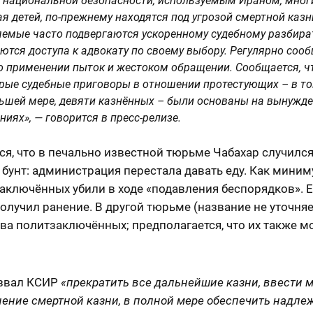
 национальной безопасности, используемым Ираном, многи
я детей, по-прежнему находятся под угрозой смертной казн
емые часто подвергаются ускоренному судебному разбира
ются доступа к адвокату по своему выбору. Регулярно соо
о применении пыток и жестоком обращении. Сообщается, ч
рые судебные приговоры в отношении протестующих – в то
ьшей мере, девяти казнённых – были основаны на вынужд
ниях», — говорится в пресс-релизе.
я, что в печально известной тюрьме Чабахар случилс
бунт: администрация перестала давать еду. Как мини
аключённых убили в ходе «подавления беспорядков». 
олучил ранение. В другой тюрьме (название не уточняе
ва политзаключённых; предполагается, что их также м
звал КСИР
«прекратить все дальнейшие казни, ввести 
ение смертной казни, в полной мере обеспечить надл