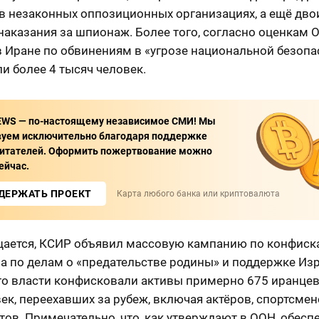
в незаконных оппозиционных организациях, а ещё двои
наказания за шпионаж. Более того, согласно оценкам О
в Иране по обвинениям в «угрозе национальной безопа
и более 4 тысяч человек.
EWS — по-настоящему независимое СМИ! Мы
вуем исключительно благодаря поддержке
итателей. Оформить пожертвование можно
ейчас.
ДЕРЖАТЬ ПРОЕКТ
Карта любого банка или криптовалюта
щается, КСИР объявил массовую кампанию по конфиск
а по делам о «предательстве родины» и поддержке Из
го власти конфисковали активы примерно 675 иранцев
ек, переехавших за рубеж, включая актёров, спортсмен
ов. Примечательно, что, как утверждают в ООН, обесп