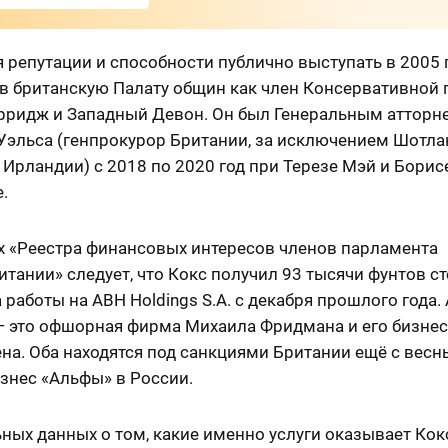
 репутации и способности публично выступать в 2005 
в британскую Палату общин как член Консервативной 
орридж и Западный Девон. Он был Генеральным атторн
 Уэльса (генпрокурор Британии, за исключением Шотла
Ирландии) с 2018 по 2020 год при Терезе Мэй и Борис
.
х «Реестра финансовых интересов членов парламента
тании» следует, что Кокс получил 93 тысячи фунтов с
а работы на ABH Holdings S.A. с декабря прошлого года.
 — это офшорная фирма Михаила Фридмана и его бизнес
на. Оба находятся под санкциями Британии ещё с весн
изнес «Альфы» в России.
ых данных о том, какие именно услуги оказывает Кокс