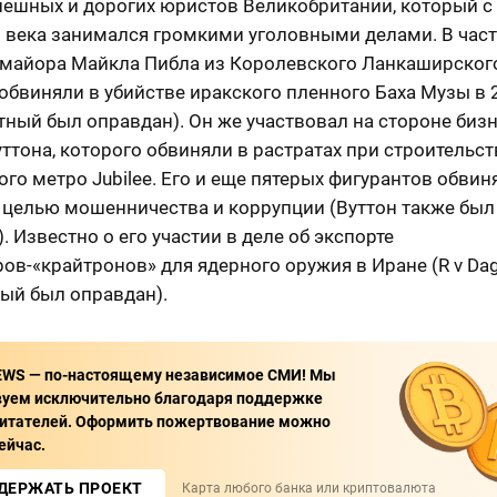
пешных и дорогих юристов Великобритании, который с
 века занимался громкими уголовными делами. В част
майора Майкла Пибла из Королевского Ланкаширского
обвиняли в убийстве иракского пленного Баха Музы в 
тный был оправдан). Он же участвовал на стороне биз
ттона, которого обвиняли в растратах при строительс
го метро Jubilee. Его и еще пятерых фигурантов обвин
с целью мошенничества и коррупции (Вуттон также был
. Известно о его участии в деле об экспорте
ов-«крайтронов» для ядерного оружия в Иране (R v Dagh
ый был оправдан).
EWS — по-настоящему независимое СМИ! Мы
вуем исключительно благодаря поддержке
итателей. Оформить пожертвование можно
ейчас.
ДЕРЖАТЬ ПРОЕКТ
Карта любого банка или криптовалюта