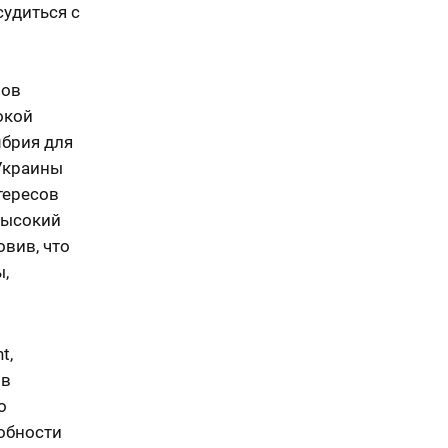
судиться с
ров
окой
мбрия для
 Украины
тересов
Высокий
вив, что
ы,
t,
ив
о
обности