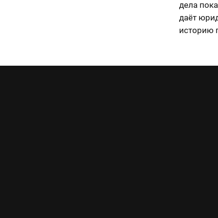
дела пока
даёт юрид
историю п