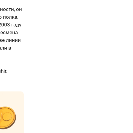
ности, он
 полка,
2003 году
несмена
тве линии
яли в
ir,