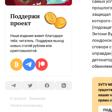
самых ус
прошлого
защищал 
Поддержи
которого 
проект
(подзащи
Энтони Ву
Наше издание живет благодаря
лондонско
тебе, читатель. Поддержи выход
новых статей рублем или
сговоре 
криптовалютой.
оправдан)
детонатор
обвиняем
SVTV N
сущест
наших ч
О проекте
Вакансии
прямо с
Обойти блокировку
ПОД