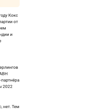
году Кокс
партии от
еем
ндии и
е
терлингов
 ABH
-партнёра
ы 2022
, нет. Тем