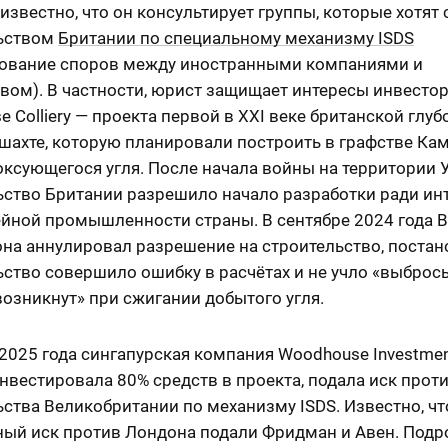
 известно, что он консультирует группы, которые хотят 
ьством
Британии по специальному механизму ISDS
рование споров между иностранными компаниями и
вом). В частности, юрист защищает интересы инвесто
 Colliery — проекта первой в XXI веке британской глуб
шахте, которую планировали построить в графстве Ка
оксующегося угля. После начала войны на территории
ьство Британии разрешило начало разработки ради ин
ейной промышленности страны. В сентябре 2024 года 
на аннулировал разрешение на строительство, постано
ство совершило ошибку в расчётах и не учло «выброс
озникнут» при сжигании добытого угля.
 2025 года сингапурская компания Woodhouse Investmen
нвестировала 80% средств в проекта, подала иск прот
ства Великобритании по механизму ISDS. Известно, чт
ный иск против Лондона подали Фридман и Авен. Подр