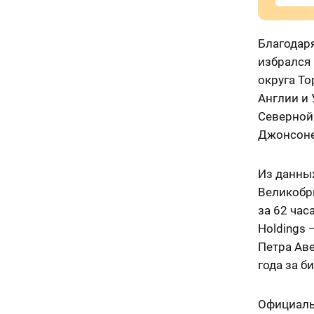
Благодаря
избрался 
округа Т
Англии и
Северной 
Джонсоне
Из данны
Великобри
за 62 час
Holdings
Петра Аве
года за б
Официальн