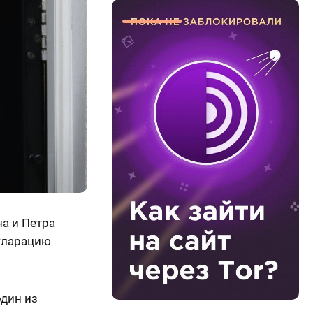
а и Петра
екларацию
один из