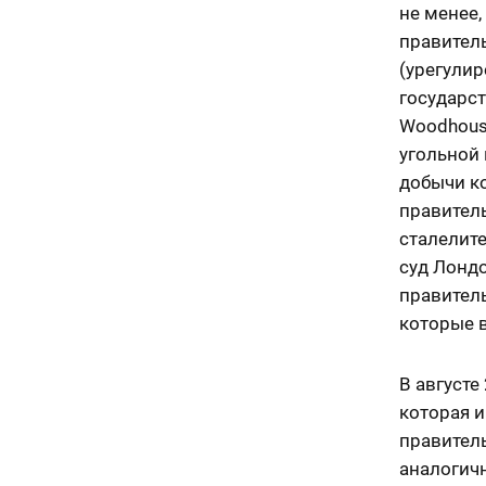
не менее,
правител
(урегули
государст
Woodhouse
угольной 
добычи к
правител
сталелит
суд Лондо
правитель
которые в
В августе
которая и
правитель
аналогич