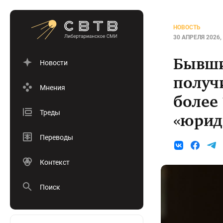
НОВОСТЬ
30 АПРЕЛЯ 2026, 
Бывши
Новости
получ
Мнения
более 
Треды
«юрид
Переводы
Контекст
Поиск