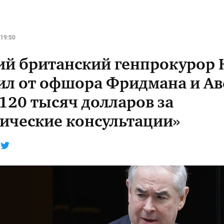
19:50
й британский генпрокурор 
ил от офшора Фридмана и Ав
120 тысяч долларов за
ические консультации»