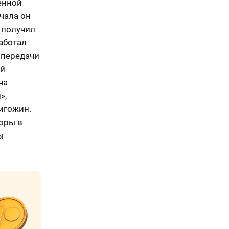
енной
чала он
 получил
работал
 передачи
ой
ча
»,
игожин.
оры в
ы