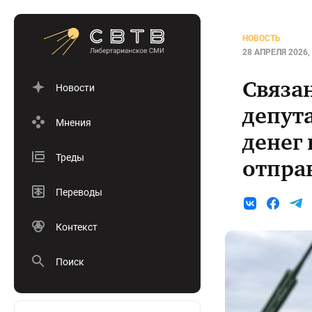
НОВОСТЬ
28 АПРЕЛЯ 2026, 
Связа
Новости
депут
Мнения
денег 
Треды
отпра
Переводы
Контекст
Поиск