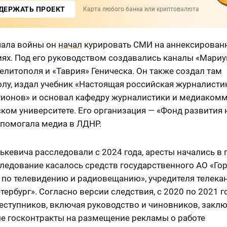
ДЕРЖАТЬ ПРОЕКТ
Карта любого банка или криптовалюта
чала войны он
начал
курировать СМИ на аннексирован
ях. Под его руководством создавались каналы «Мариу
елитополя и «Таврия» Геническа. Он также создал там
лу, издал учебник «Настоящая российская журналисти
гионов» и основал кафедру журналистики и медиаком
ком университете. Его организация — «Фонд развития
 помогала медиа в ЛДНР.
ькевича расследовали с 2024 года, аресты начались в
следование касалось средств государственного АО «Го
 по телевидению и радиовещанию», учредителя телека
тербург». Согласно версии следствия, с 2020 по 2021 
еступников, включая руководство и чиновников, закл
е госконтракты на размещение рекламы о работе