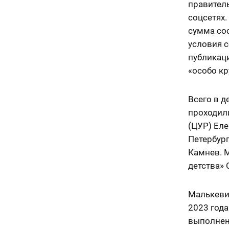
правител
соцсетях.
сумма сос
условия 
публикаци
«особо кр
Всего в д
проходил
(ЦУР) Еле
Петербур
Камнев. 
детства» 
Малькевич
2023 год
выполнен 