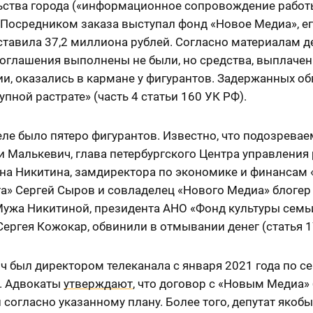
ьства города («информационное сопровождение работ
 Посредником заказа выступал фонд «Новое Медиа», е
тавила 37,2 миллиона рублей. Согласно материалам д
соглашения выполнены не были, но средства, выплачен
и, оказались в кармане у фигурантов. Задержанных о
упной растрате» (часть 4 статьи 160 УК РФ).
еле было пятеро фигурантов. Известно, что подозрева
и Малькевич, глава петербургского Центра управления
на Никитина, замдиректора по экономике и финансам 
га» Сергей Сыров и совладелец «Нового Медиа» блогер
Мужа Никитиной, президента АНО «Фонд культуры семь
Сергея Кожокар, обвинили в отмывании денег (статья 1
 был директором телеканала с января 2021 года по с
а. Адвокаты
утверждают
, что договор с «Новым Медиа»
согласно указанному плану. Более того, депутат якобы