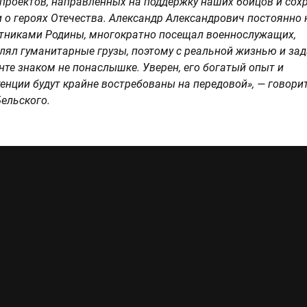
проектов, направленных на поддержку наших бойцов и сох
 о героях Отечества. Александр Александрович постоянно 
тниками Родины, многократно посещал военнослужащих,
лял гуманитарные грузы, поэтому с реальной жизнью и за
нте знаком не понаслышке. Уверен, его богатый опыт и
енции будут крайне востребованы на передовой», — говорит
Бельского.