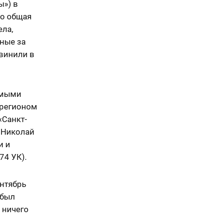
ы») в
го общая
ела,
ные за
бвинили в
емыми
 регионом
«Санкт-
 Николай
и и
74 УК).
ентябрь
 был
 ничего