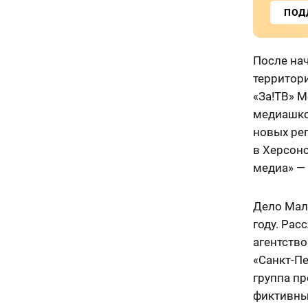
ПОД
После на
территори
«За!ТВ» М
медиашко
новых ре
в Херсонс
медиа» —
Дело Мал
году. Рас
агентство
«Санкт-Пе
группа пр
фиктивны