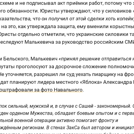
 схеме и не подписывал акт приёмки работ, потому что 
его обязанности. Юристы утверждают, что у силовиков
казательства, что он получил от этой сделки хоть копейк
на это, как утверждала защита, ему вменили корыстн
Юристы отдельно отметили, что украинские силовики т
реследуют Малькевича за руководство российским СМ
м Бельского, Малькевич
«принял решение отправиться 
путаты проголосуют за досрочное сложение полномоч
Не уточняется, разрешил ли суд уехать пиарщику на фро
ндат планируют лидера местного «Яблока» Александра
оштрафовали за фото Навального
.
пок сильный, мужской и, в случае с Сашей - закономерный. 
ден орденом Мужества, обладает боевым опытом и с перв
льной военной операции активно помогает фронту и
ждённым регионам. В стенах ЗакСа был автором и инициа