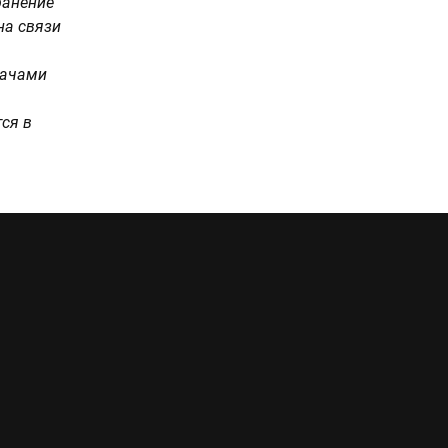
ранение
на связи
дачами
ся в