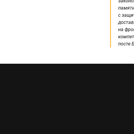
законо
памяти
с защи
достав
на фро
компет
посте 