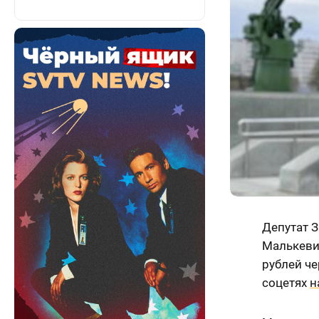
Депутат 
Малькевич
рублей че
соцетях
н