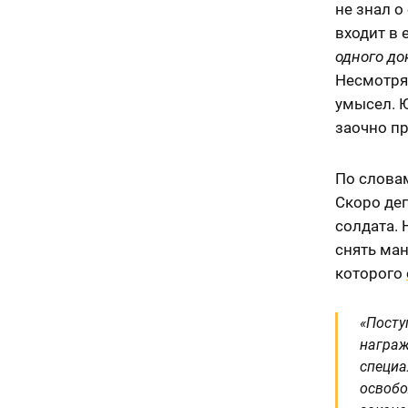
не знал о
входит в 
одного до
Несмотря 
умысел. 
заочно п
По слова
Скоро де
солдата. 
снять ма
которого
«Посту
награж
специа
освобо