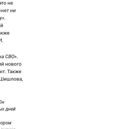
это не
«нет ни
у»
.
ый
акже
И.
на СВО»
.
ий нового
нт. Также
 Шишлова,
Он
ых дней
тором