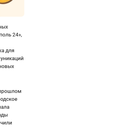
ных
поль 24»,
ка для
муникаций
 новых
 прошлом
родское
нала
годы
ючили