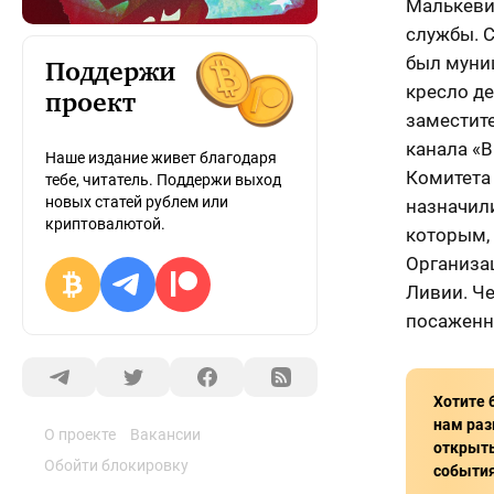
Малькеви
службы. С
был муни
Поддержи
кресло де
проект
заместите
канала «В
Наше издание живет благодаря
Комитета
тебе, читатель. Поддержи выход
новых статей рублем или
назначил
криптовалютой.
которым,
Организа
Ливии. Ч
посаженн
Хотите 
нам раз
О проекте
Вакансии
открыть
Обойти блокировку
события