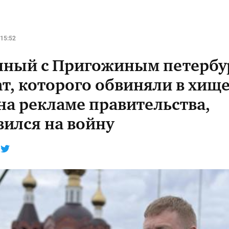
15:52
нный с Пригожиным петербу
ат, которого обвиняли в хищ
на рекламе правительства,
вился на войну