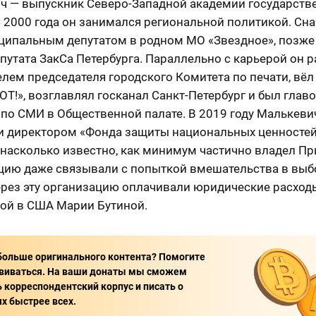
ч — выпускник Северо-Западной академии государств
 2000 года он занимался региональной политикой. Сна
ципальным депутатом в родном МО «Звездное», позже
путата ЗакСа Петербурга. Параллельно с карьерой он 
лем председателя городского Комитета по печати, вёл
ОТ!», возглавлял госканал Санкт-Петербург и был глав
 по СМИ в Общественной палате. В 2019 году Малькеви
и директором «Фонда защиты национальных ценностей
 насколько известно, как минимум частично владел Пр
цию даже связывали с попыткой вмешательства в выб
ерез эту организацию оплачивали юридические расход
ой в США Марии Бутиной.
больше оригинального контента? Помогите
виваться. На ваши донаты мы сможем
 корреспондентский корпус и писать о
х быстрее всех.