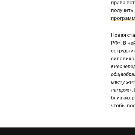
права вст
получить 
программ
Новая ст
РФ». В не
сотрудни
силовиков
внеочере
общеобра
месту жит
лагерях»
.
близких 
чтобы пос