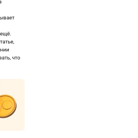
а
зывает
 ещё.
татье,
ании
ать, что