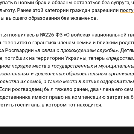
упать в новый брак и обязаны оставаться без супруга, 
льготу. Ранее этой категории граждан разрешили
посту
ы высшего образования без экзаменов
.
атья появилась в №226-ФЗ «О войсках национальной г
й говорится о гарантиях членам семьи и близким родс
ка Росгвардии
«в связи с прохождением службы»
. Детя
, погибших на территории Украины, теперь
«предостав
дном порядке места в государственных и муниципальн
зовательных и дошкольных образовательных организац
ельства их семей, а также места в летних оздоровител
 Если росгвардеец был тяжело ранен, два члена его сем
родственника имеют право на компенсацию затрат на б
етить госпиталь, в котором тот находится.