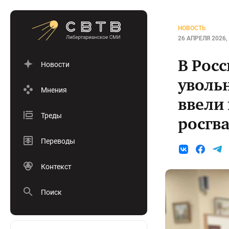
НОВОСТЬ
26 АПРЕЛЯ 2026, 
В Рос
Новости
уволь
Мнения
ввели
Треды
росгв
Переводы
Контекст
Поиск