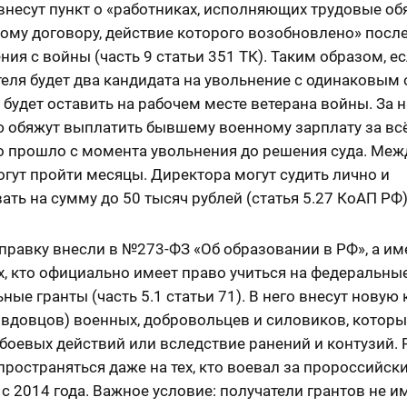
внесут пункт о «работниках, исполняющих трудовые об
ому договору, действие которого возобновлено» посл
ия с войны (часть 9 статьи 351 ТК). Таким образом, ес
еля будет два кандидата на увольнение с одинаковым
 будет оставить на рабочем месте ветерана войны. За
 обяжут выплатить бывшему военному зарплату за всё
то прошло с момента увольнения до решения суда. Меж
гут пройти месяцы. Директора могут судить лично и
ть на сумму до 50 тысяч рублей (статья 5.27 КоАП РФ)
правку внесли в №273-ФЗ «Об образовании в РФ», а им
х, кто официально имеет право учиться на федеральны
ные гранты (часть 5.1 статьи 71). В него внесут новую
 вдовцов) военных, добровольцев и силовиков, которы
боевых действий или вследствие ранений и контузий.
пространяться даже на тех, кто воевал за пророссийск
с 2014 года. Важное условие: получатели грантов не 