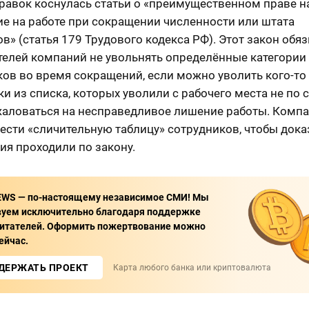
равок коснулась статьи о «преимущественном праве н
ие на работе при сокращении численности или штата
в» (статья 179 Трудового кодекса РФ). Этот закон обя
телей компаний не увольнять определённые категории
ов во время сокращений, если можно уволить кого-то
и из списка, которых уволили с рабочего места не по с
жаловаться на несправедливое лишение работы. Комп
сти «сличительную таблицу» сотрудников, чтобы доказ
ия проходили по закону.
EWS — по-настоящему независимое СМИ! Мы
вуем исключительно благодаря поддержке
итателей. Оформить пожертвование можно
ейчас.
ДЕРЖАТЬ ПРОЕКТ
Карта любого банка или криптовалюта