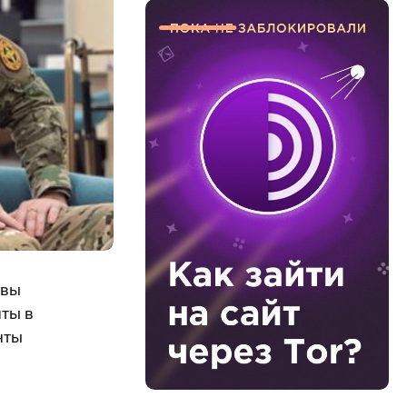
овы
нты в
нты