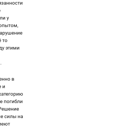
язанности
е
ли у
 опытом,
 нарушение
 то
ду этими
.
енно в
е и
 категорию
е погибли
 Решение
ие силы на
имеют