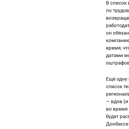
В список 
по трудов
возвращен
работодат
он обязан
компанию
время, ч
датами мо
оштрафова
Ещё одну 
список те
региональ
— вдов (и
во время 
будет рас
Донбассе 