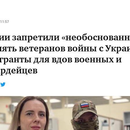
11:57
сии запретили «необоснованн
нять ветеранов войны с Укра
 гранты для вдов военных и
ардейцев