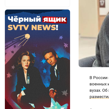
В России
военных 
вузах. Об
размести