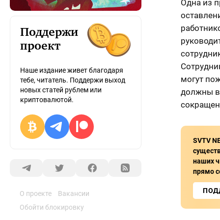
Одна из п
оставлен
работнико
Поддержи
руководи
проект
сотрудник
Сотрудник
Наше издание живет благодаря
могут по
тебе, читатель. Поддержи выход
новых статей рублем или
должны ве
криптовалютой.
сокращен
SVTV N
сущест
наших ч
прямо с
ПОД
О проекте
Вакансии
Обойти блокировку