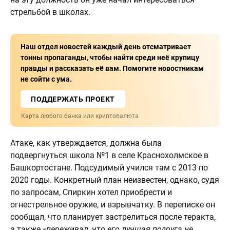
стрельбой в школах.
Наш отдел новостей каждый день отсматривает
тонны пропаганды, чтобы найти среди неё крупицу
правды и рассказать её вам. Помогите новостникам
не сойти с ума.
ПОДДЕРЖАТЬ ПРОЕКТ
Карта любого банка или криптовалюта
Атаке, как утверждается, должна была
подвергнуться школа №1 в селе Краснохолмское в
Башкортостане. Подсудимый учился там с 2013 по
2020 годы. Конкретный план неизвестен, однако, судя
по запросам, Спиркин хотел приобрести и
огнестрельное оружие, и взрывчатку. В переписке он
сообщал, что планирует застрелиться после теракта,
а также
«переживал, что его лучшая подруга не