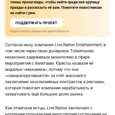
тонны пропаганды, чтобы найти среди неё крупицу
правды и рассказать её вам. Помогите новостникам
не сойти с ума.
ПОДДЕРЖАТЬ ПРОЕКТ
Карта любого банка или криптовалюта
Согласно иску, компания Live Nation Entertainment, в
том числе через свою дочернюю Ticketmaster,
незаконно удерживала монополию в сфере
мероприятий с билетами. Юристы назвали её
моделью «маховика», потому что она
«самораскручивается» за счёт массового
заключения эксклюзивных контрактов и рекламы,
которая помогает компании зарабатывать и
захватывать ещё большую долю рынка.
Как отмечали истцы, Live Nation заключает с
крупными площадками многолетние соглашения на