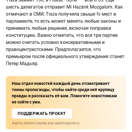
шесть делегатов отправит Mi Hazánk Mozgalom. Как
отмечают в СМИ, Tisza получила свыше ⅔ мест в
парламенте, то есть может менять любые законы и
принимать любые решения, включая поправки
конституцию. Важно отметить, что все три партии
можно считать условно консервативными и
правоцентристскими. Предполагается, что
премьером после официального утверждения станет
Петер Мадьяр.
Наш отдел новостей каждый день отсматривает
тонны пропаганды, чтобы найти среди неё крупицу
правды и рассказать её вам. Помогите новостникам
не сойти с ума.
ПОДДЕРЖАТЬ ПРОЕКТ
Карта любого банка или криптовалюта