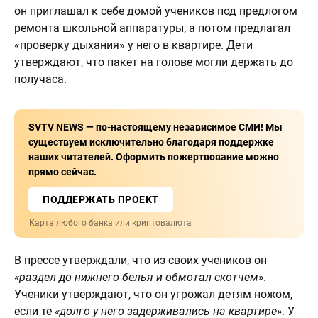
он приглашал к себе домой учеников под предлогом
ремонта школьной аппаратуры, а потом предлагал
«проверку дыхания» у него в квартире. Дети
утверждают, что пакет на голове могли держать до
получаса.
SVTV NEWS — по-настоящему независимое СМИ! Мы
существуем исключительно благодаря поддержке
наших читателей. Оформить пожертвование можно
прямо сейчас.
ПОДДЕРЖАТЬ ПРОЕКТ
Карта любого банка или криптовалюта
В прессе утверждали, что из своих учеников он
«раздел до нижнего белья и обмотал скотчем»
.
Ученики утверждают, что он угрожал детям ножом,
если те
«долго у него задерживались на квартире»
. У