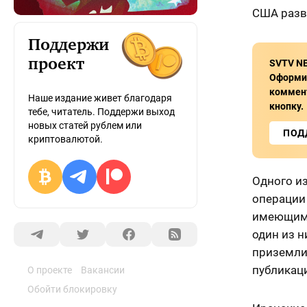
США разв
Поддержи
проект
SVTV NE
Оформит
коммент
Наше издание живет благодаря
кнопку.
тебе, читатель. Поддержи выход
новых статей рублем или
ПОД
криптовалютой.
Одного и
операции 
имеющимс
один из н
приземли
публикац
О проекте
Вакансии
Обойти блокировку