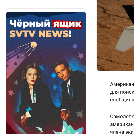
Американс
для поиск
сообщил
Самолёт 
американ
члена эки