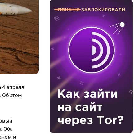
 4 апреля
. Об этом
ервый
. Оба
аном и