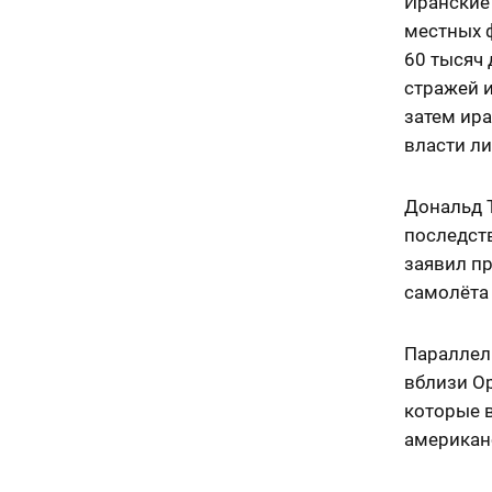
Иранские
местных 
60 тысяч 
стражей и
затем ира
власти ли
Дональд 
последств
заявил п
самолёта 
Параллел
вблизи О
которые в
американс