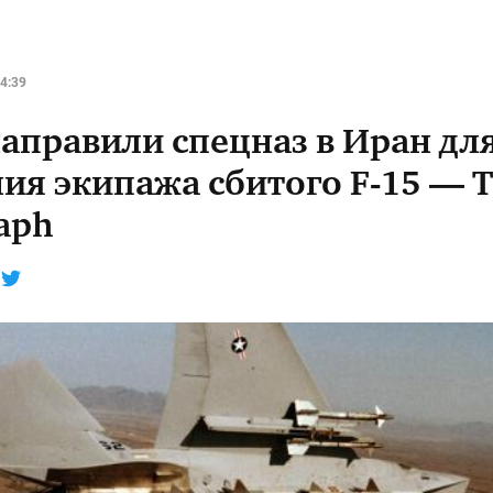
4:39
аправили спецназ в Иран дл
ния экипажа сбитого F-15 — 
aph