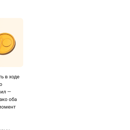
ь в ходе
о
сил —
ако оба
 момент