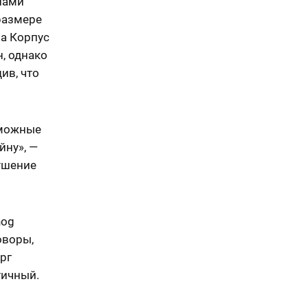
лами
размере
на Корпус
, однако
ив, что
зможные
йну», —
ушение
hog
оворы,
рг
тичный.