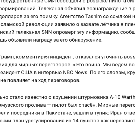
 государственные СМИ сообщали о розыске пилота си
формирований. Телеканал объявил вознаграждение в 
долларов за его поимку. Агентство Tasnim со ссылкой 
сламской революции заявило о захвате лётчика в плен
нский телеканал SNN опроверг эту информацию, сообщ
шь объявили награду за его обнаружение.
Трамп, комментируя инцидент, отказался уточнять во
ия для мирных переговоров. «Это война. Мы ведём во
резидент США в интервью NBC News. По его словам, кр
не повлияет на ход переговоров.
ьно стало известно о крушении штурмовика A-10 Wart
рмузского пролива — пилот был спасён. Мирные перег
ели посредники в Пакистане, зашли в тупик: Иран отве
кий план урегулирования из 14 пунктов как нереалис