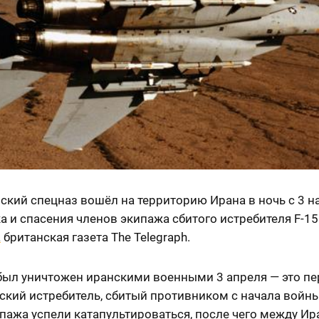
кий спецназ вошёл на территорию Ирана в ночь с 3 на
а и спасения членов экипажа сбитого истребителя F-15
а
британская газета The Telegraph.
был уничтожен иранскими военными 3 апреля — это п
ский истребитель, сбитый противником с начала войны
пажа успели катапультироваться, после чего между Ир