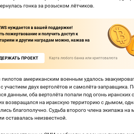
ернулась гонка за розыском лётчиков.
WS нуждается в вашей поддержке!
ь пожертвование и получить доступ к
ариям и другим наградам можно, нажав на
ДЕРЖАТЬ ПРОЕКТ
Карта любого банка или криптовалюта
з пилотов американским военным удалось эвакуироват
с участием двух вертолётов и самолёта-заправщика. П
я данным, оба вертолёта попали под огонь иранских 
их возвращался на иракскую территорию с дымом, одн
лись благополучно. Судьба второго члена экипажа на
ии оставалась неизвестной.