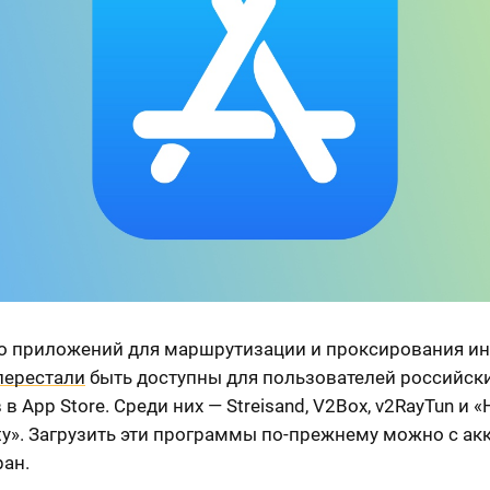
о приложений для маршрутизации и проксирования ин
перестали
быть доступны для пользователей российск
 в App Store. Среди них — Streisand, V2Box, v2RayTun и 
lity». Загрузить эти программы по-прежнему можно с ак
ран.