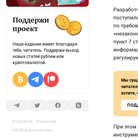
Разработ
поступил
Поддержи
по требо
проект
«незаконн
пункт 7 с
Наше издание живет благодаря
информац
тебе, читатель. Поддержи выход
новых статей рублем или
регулиру
криптовалютой.
Мы суще
читател
хотите,
ПОД
О проекте
Вакансии
При этом
Обойти блокировку
инструме