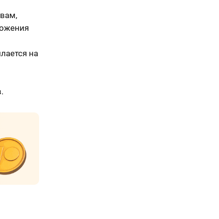
овам,
ложения
ылается на
.