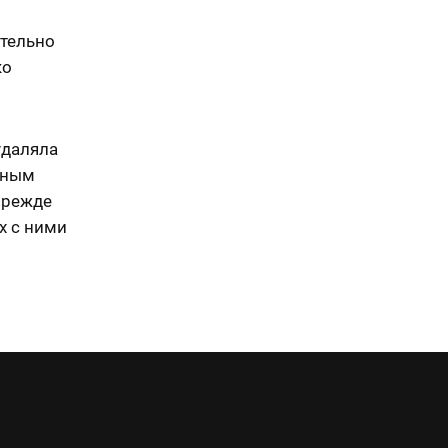
тельно
ко
удаляла
чным
прежде
х с ними