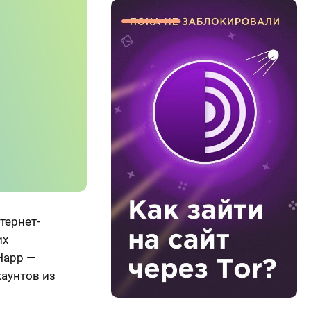
тернет-
их
«Happ —
каунтов из