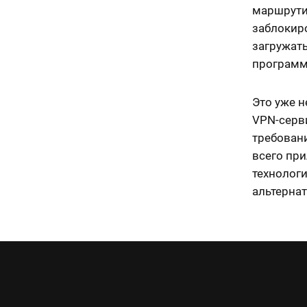
маршрути
заблокир
загружат
программ
Это уже н
VPN-серв
требован
всего при
технологи
альтерна