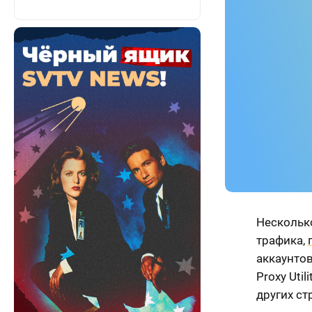
Нескольк
трафика,
аккаунтов
Proxy Uti
других ст