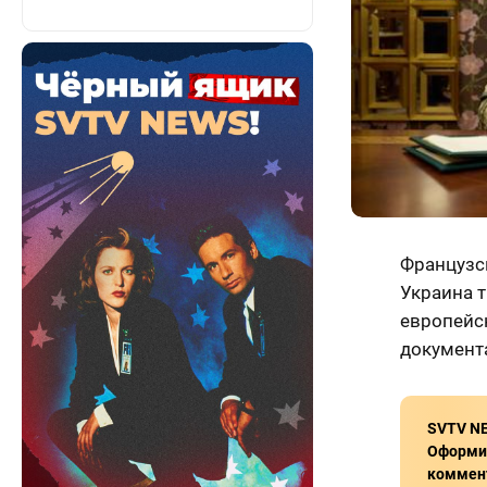
Французс
Украина 
европейс
документа
SVTV NE
Оформит
коммент