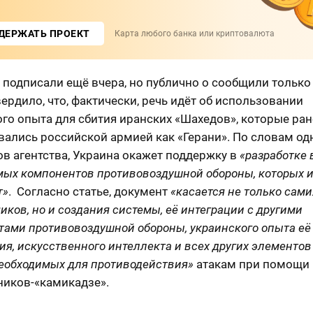
ДЕРЖАТЬ ПРОЕКТ
Карта любого банка или криптовалюта
подписали ещё вчера, но публично о сообщили только 
ердило, что, фактически, речь идёт об использовании
го опыта для сбития иранских «Шахедов», которые ран
ались российской армией как «Герани». По словам од
в агентства, Украина окажет поддержку в
«разработке 
мых компонентов противовоздушной обороны, которых 
т»
. Согласно статье, документ
«касается не только сами
иков, но и создания системы, её интеграции с другими
тами противовоздушной обороны, украинского опыта её
я, искусственного интеллекта и всех других элементов
необходимых для противодействия»
атакам при помощи
ников-«камикадзе».