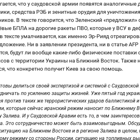
ается, что у саудовской армии появятся аналогичные 
ики, средства РЭБ и зенитные орудия для уничтожени
иков. В тексте говорится, что Зеленский «предложил»
вые БПЛА на дорогие ракеты ПВО, которые у ВСУ в де
в тексте умалчивается, как именно Эр-Рияд отреагиров
дложение. Ни в заявлении президента, ни в статье AFP
тся, будут ли вообще какие-либо физические поставки
сов с территории Украины на Ближний Восток. Также 
я, что конкретно получит Киев за свою помощь.
товы делиться своей экспертизой и системой с Саудовской
удничать по усилению защиты жизней. Уже пятый год укра
я против таких же террористических ударов баллистикой и
и, которые сейчас иранский режим наносит по Ближнему В
у Залива. И у Саудовской Аравии есть то, в чем заинтересо
а. Это сотрудничество может быть взаимовыгодным. Обсу
ситуацию на Ближнем Востоке и в регионе Залива в целом
ому режиму со стороны России, ситуацию на топливных ры