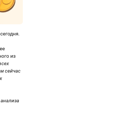
сегодня.
ее
ного из
всех
им сейчас
х
 анализа