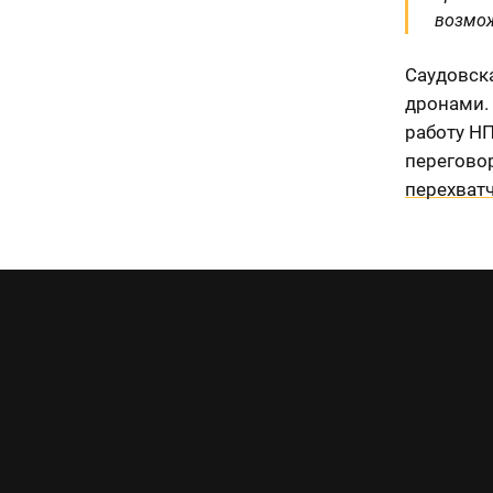
возмож
Саудовск
дронами. 
работу Н
перегово
перехват