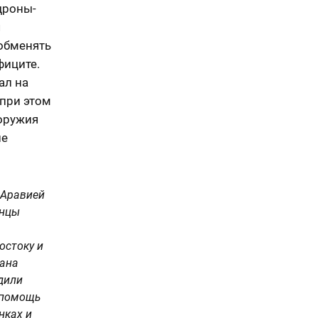
дроны-
я
 обменять
фиците.
ал на
 при этом
 оружия
не
 Аравией
инцы
остоку и
вана
дили
, помощь
нках и