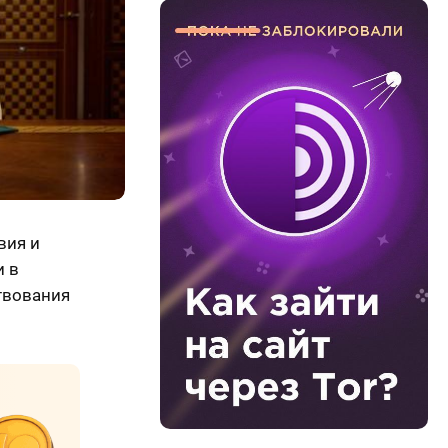
вия и
и в
твования