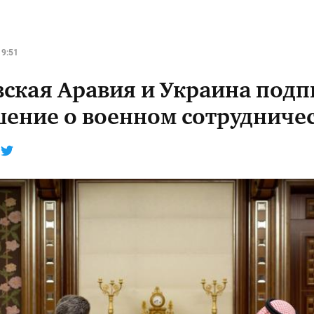
19:51
вская Аравия и Украина под
шение о военном сотрудниче