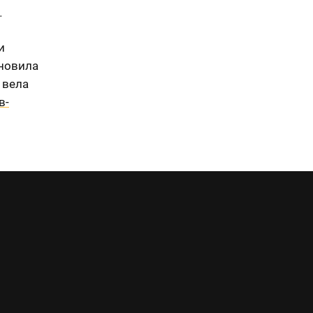
.
и
ановила
 вела
в-