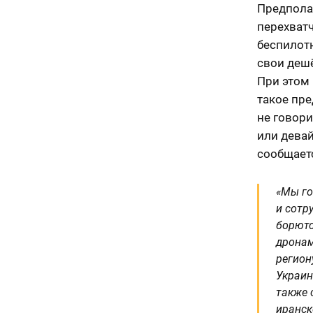
Предполаг
перехватч
беспилотн
свои дешё
При этом 
такое пре
не говори
или девай
сообщаетс
«Мы го
и сотр
борютс
дронам
регион
Украин
также 
иранск