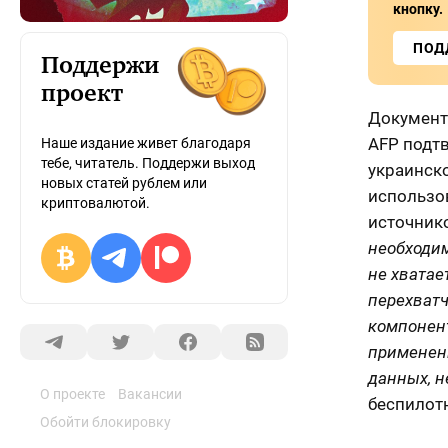
кнопку.
ПОД
Поддержи
проект
Документ 
AFP подтв
Наше издание живет благодаря
тебе, читатель. Поддержи выход
украинско
новых статей рублем или
использов
криптовалютой.
источнико
необходи
не хватае
перехватч
компонен
применени
данных, 
О проекте
Вакансии
беспилот
Обойти блокировку