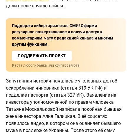
доли после начала войны.
Поддержи либертарианское СМИ! Оформи
регулярное пожертвование и получи доступ к
комментариям, чату с редакцией канала и многим
другим функциям.
ПОДДЕРЖАТЬ ПРОЕКТ
Карта любого банка или криптовалюта
Запутанная история началась с уголовных дел об
оскорблении чиновника (статья 319 УК РФ) и
подделке паспорта (статья 327 УК). Заявление на
инвестора уполномоченной по правам человека
Татьяне Москальковой написала покойная бывшая
жена инвестора Алия Галицкая. В её соцсетях
появилось видео, в котором она обвиняет бывшего
мужа в поддержке Украины. После этого её саму