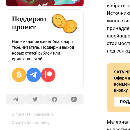
избрать 
Источник
Поддержи
«инвестиц
проект
принадле
швейцарс
Наше издание живет благодаря
стоимост
тебе, читатель. Поддержи выход
под санк
новых статей рублем или
криптовалютой.
SVTV NE
Оформит
коммент
кнопку.
ПОД
О проекте
Вакансии
Материал
Обойти блокировку
инвестици