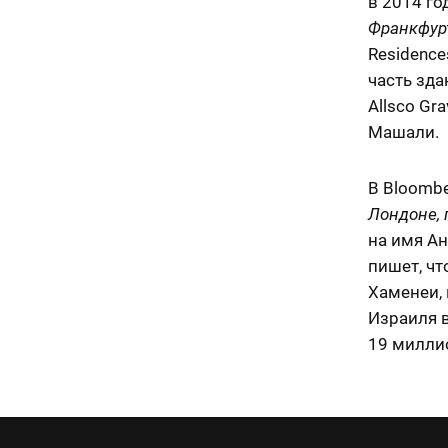
в 2014 го
Франкфур
Residence
часть зда
Allsco Gr
Машали.
В Bloomb
Лондоне,
на имя Ан
пишет, ч
Хаменеи,
Израиля в
19 милли