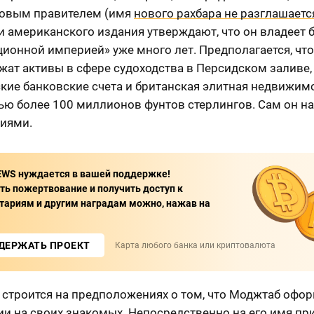
новым правителем (имя
нового рахбара не разглашаетс
и американского издания утверждают, что он владеет
ионной империей» уже много лет. Предполагается, что
жат активы в сфере судоходства в Персидском заливе,
кие банковские счета и британская элитная недвижим
ью более 100 миллионов фунтов стерлингов. Сам он на
циями.
WS нуждается в вашей поддержке!
ь пожертвование и получить доступ к
ариям и другим наградам можно, нажав на
ДЕРЖАТЬ ПРОЕКТ
Карта любого банка или криптовалюта
 строится на предположениях о том, что Моджтаб офо
и на своих знакомых. Непосредственно на его имя при