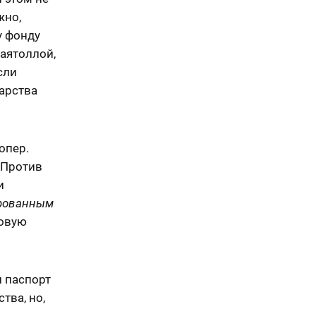
жно,
у фонду
 аятоллой,
сли
арства
опер.
 Против
и
рованным
совую
л паспорт
тва, но,