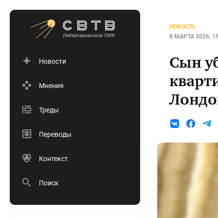
НОВОСТЬ
8 МАРТА 2026, 1
Сын у
Новости
кварт
Мнения
Лондон
Треды
Переводы
Контекст
Поиск