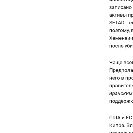
записано 
активы п
SETAD. Те
поэтому, 
Хеменеи-
после
уби
Чаще все
Предполаг
него в пр
правител
иранским
поддержк
США и ЕС 
Кипра. Вл
насколько