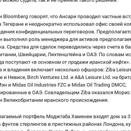
 Bloomberg говорят, что Ансари проводил частные вст
в Тегеране и неоднократно использовал офис своей к
едения конфиденциальных переговоров. Предполагаетс
н выполнял роль менеджера для активов предполагае
а. Средства для сделок переводились через счета в ба
итании, Швейцарии, Лихтенштейна и ОАЭ. По словам ис
уда поступают
«в основном от продажи иранской нефти»
 и владения включает несколько офшоров: Ziba Leisure
 и Невисе, Birch Ventures Ltd. и A&A Leisure Ltd. на бри
н и Midas Oil Industries FZC и Midas Oil Trading DMCC,
рированные в ОАЭ. Совладельцем Ziba оказался Морис
н Великобритании иранского происхождения.
лагаемый портфель Моджтаба Хаменеи входят дом за 3
 фунтов стерлингов в престижных районах Лондона, к