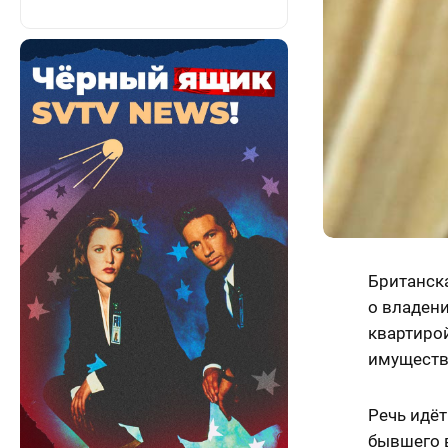
Британск
о владени
квартирой
имуществе
Речь идё
бывшего в