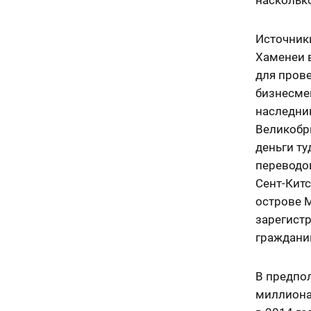
Источники
Хаменеи 
для пров
бизнесме
наследник
Великобр
деньги т
переводов
Сент-Китсе
острове Мэ
зарегист
граждани
В предпо
миллиона