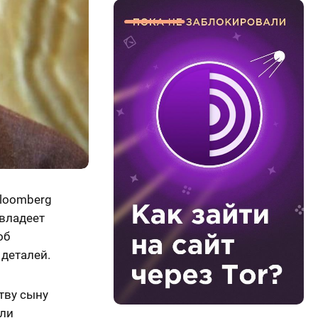
loomberg
 владеет
об
деталей.
тву сыну
гли