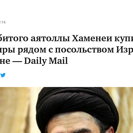
9:16
битого аятоллы Хаменеи куп
иры рядом с посольством Изр
е — Daily Mail