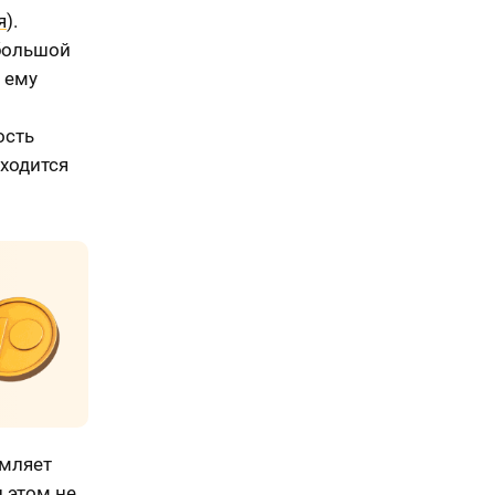
я
).
 большой
 ему
ость
ходится
рмляет
 этом не