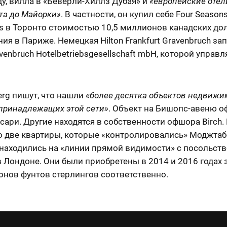
ду, вилла в «Беверли-Хиллз Дубая» и
«европейские отел
та до Майорки»
. В частности, он купил себе Four Seasons
s в Торонто стоимостью 10,5 миллионов канадских до
ния в Париже. Немецкая Hilton Frankfurt Gravenbruch за
avenbruch Hotelbetriebsgesellschaft mbH, которой управл
erg пишут, что нашли
«более десятка объектов недвижи
 принадлежащих этой сети»
. Объект на Бишопс-авеню 
сари. Другие находятся в собственности офшора Birch. D
то две квартиры, которые «контролировались» Моджта
 находились на «линии прямой видимости» с посольст
 Лондоне. Они были приобретены в 2014 и 2016 годах з
онов фунтов стерлингов соответственно.