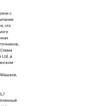
речи с
омпании
я, что
мого
нках
точников,
. Схема
 Ltd. в
танском
 Машали,
3,7
упленный