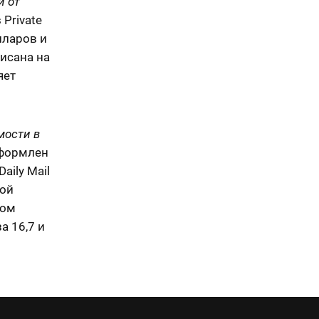
и от
 Private
лларов и
писана на
яет
мости в
оформлен
aily Mail
бой
вом
а 16,7 и