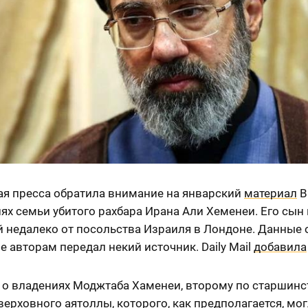
ая пресса обратила внимание на январский
материал
B
ях семьи убитого рахбара Ирана Али Хеменеи. Его сын
 недалеко от посольства Израиля в Лондоне. Данные 
 авторам передал некий источник. Daily Mail
добавила
т о владениях Моджтаба Хаменеи, второму по старшинс
ерховного аятоллы, которого, как предполагается, мо