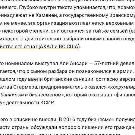
ничего. Глубоко внутри текста упоминается, что, возмо
ринадлежат не Хаменеи, а государственному иранском
м не менее, эта организация возглавляется верховным
в некоторой степени, они останутся за той же семьёй (е
младшего действительно выбрали новым главой госуд
йства его отца ЦАХАЛ и ВС США
).
го номиналом выступал Али Ансари — 57-летний девел
ается, что с сыном рахбара он познакомился в армии.
ошлом году ввели британские санкции: согласно верси
ьства Стармера, предприниматель оказался
«коррумпи
 банкиром и бизнесменом»
, который оказывал «финан
у» деятельности КСИР.
его в списки не внесли. В 2016 году бизнесмен получи
асти страны обсуждали вопрос о лишении его гражданс
 можно судить, так и не приняли такого решения.