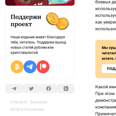
боевых д
используе
использую
Поддержи
как увере
проект
использо
Наше издание живет благодаря
тебе, читатель. Поддержи выход
новых статей рублем или
Мы суще
криптовалютой.
читател
хотите,
ПОД
Какой им
При этом 
демонстри
О проекте
Вакансии
компания
Обойти блокировку
Примечате