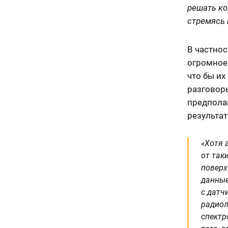
решать к
стремясь 
В частно
огромное 
что бы их
разговоры
предполаг
результат
«Хотя 
от так
поверх
данные
с датч
радиол
спектр