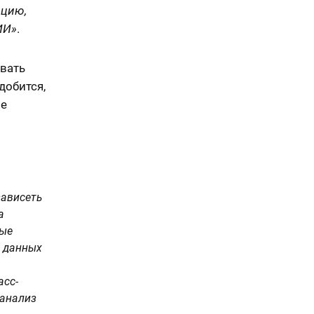
ацию,
ИИ»
.
ивать
добится,
ые
зависеть
а
ные
е данных
асс-
 анализ