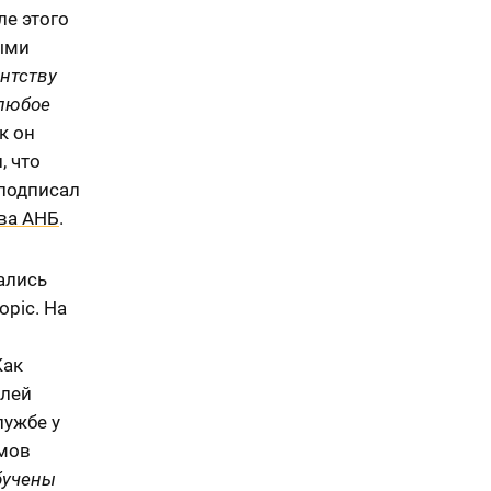
ле этого
выми
нтству
любое
к он
, что
 подписал
ва АНБ
.
ались
opic. На
Как
елей
лужбе у
емов
бучены