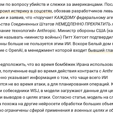
м по вопросу убийств и слежки за американцами. Пос
троил истерику в соцсетях
, обозвав разработчиков ле
и и заявив, что
«поручает КАЖДОМУ федеральному аге
ьства Соединенных Штатов НЕМЕДЛЕННО ПРЕКРАТИТЬ 
вание технологий»
Anthropic. Министр обороны США (ка
я называть «министр войны») Питт Хеггсет подтвердил
ны больше не пользуется этим ИИ. Вскоре Белый дом
ие с OpenAI, в менеджмент которой входит
бывший гла
едположить, что во время бомбёжек Ирана использов
, полученные ещё во время действия контракта с Anthr
нно указывает информация о том, что чаще всего ИИ
тся не во время атаки, а для планирования операций. 
и собеседники WSJ, в модели загружают данные для ц
и выводов о целях атаки. Согласно статье, модель на с
а похожа на другие нейросети обработки больших объ
но ограничены сферой применения в военных целях и о