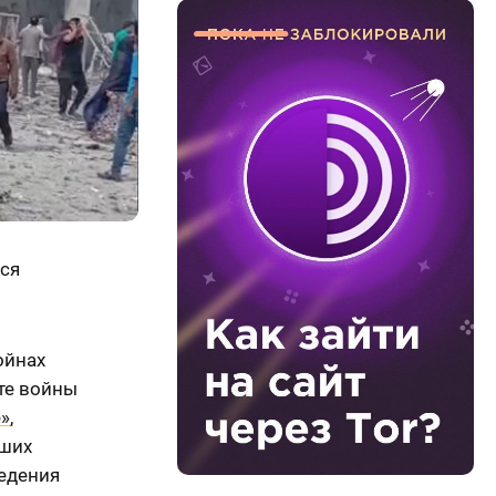
ься
ойнах
те войны
»,
йших
ведения