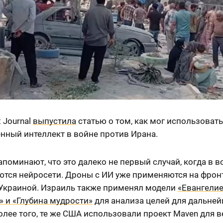
t Journal
выпустила
статью о том, как мог использоват
енный интеллект в войне против Ирана.
поминают, что это далеко не первый случай, когда в в
ются нейросети. Дроны с ИИ уже применяются на фрон
 Украиной. Израиль также применял модели
«Евангелие
 и «Глубина мудрости»
для анализа целей для дальне
олее того, те же США использовали проект Maven для 