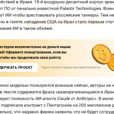
ействий в Ираке. 18-й воздушно-десантный корпус арм
т ПО от печально известной Palantir Technologies. Вое
т ИИ чтобы арестовывать российские танкеры. Тем не
ны в газете,
нападение США на Иран стало первым
слу
вания ИИ в таком объёме.
ствуем исключительно на деньги наших
ей! Оформите пожертвование, если вы
 чтобы мы продолжали свою работу.
ДЕРЖАТЬ ПРОЕКТ
Карта любого банка или криптовалюта
енно моделью пользуются военные сейчас, авторы не 
в тексте содержится фраза
«разворачивающаяся в Иран
рует полезность ИИ-агента Claude от Anthropic»
. В июле
 подписала контракт с Пентагоном на 200 миллионов 
льно, что недавно фирма заявила, что не будет сотруд