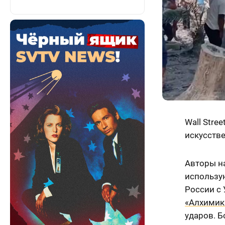
Wall Stree
искусств
Авторы на
использу
России с
«Алхимик»
ударов. Б