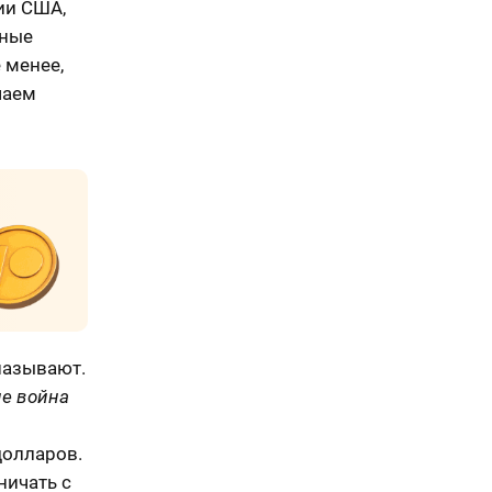
ии США,
нные
 менее,
чаем
называют.
е война
долларов.
ничать с