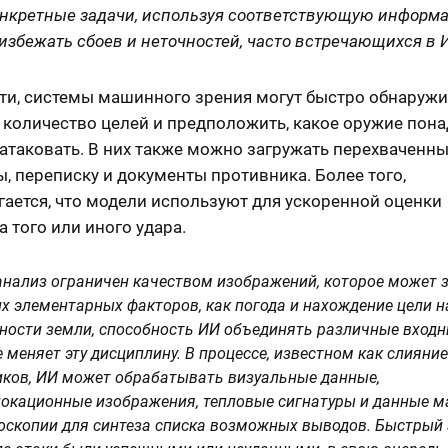
онкретные задачи, используя соответствующую информ
избежать сбоев и неточностей, часто встречающихся в 
сти, системы машинного зрения могут быстро обнаруж
количество целей и предположить, какое оружие пона
 атаковать. В них также можно загружать перехваченн
, переписку и документы противника. Более того,
ается, что модели используют для ускоренной оценки
а того или иного удара.
анализ ограничен качеством изображений, которое может 
их элементарных факторов, как погода и нахождение цели н
ности земли, способность ИИ объединять различные вход
 меняет эту дисциплину. В процессе, известном как слияни
иков, ИИ может обрабатывать визуальные данные,
окационные изображения, тепловые сигнатуры и данные м
оскопии для синтеза списка возможных выводов. Быстрый