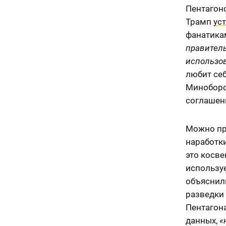
Пентагоно
Трамп
ус
фанатикам
правител
использо
любит себ
Миноборо
соглашен
Можно пр
наработки
это косве
используе
объяснил
разведки 
Пентагон
данных,
«