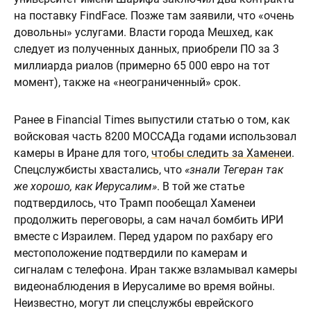
на поставку FindFace. Позже там заявили, что «очень
довольны» услугами. Власти города Мешхед, как
следует из полученных данных, приобрели ПО за 3
миллиарда риалов (примерно 65 000 евро на тот
момент), также на «неограниченный» срок.
Ранее в Financial Times выпустили статью о том, как
войсковая часть 8200 МОССАДа годами использовал
камеры в Иране для того,
чтобы следить за Хаменеи
.
Спецслужбисты хвастались, что
«знали Тегеран так
же хорошо, как Иерусалим»
. В той же статье
подтвердилось, что Трамп пообещал Хаменеи
продолжить переговоры, а сам начал бомбить ИРИ
вместе с Израилем. Перед ударом по рахбару его
местоположение подтвердили по камерам и
сигналам с телефона. Иран также взламывал камеры
видеонаблюдения в Иерусалиме во время войны.
Неизвестно, могут ли спецслужбы еврейского