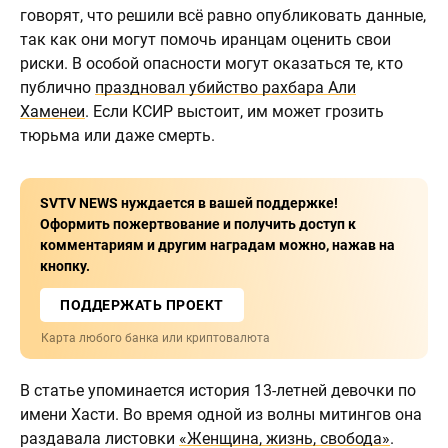
говорят, что решили всё равно опубликовать данные,
так как они могут помочь иранцам оценить свои
риски. В особой опасности могут оказаться те, кто
публично
праздновал убийство рахбара Али
Хаменеи
. Если КСИР выстоит, им может грозить
тюрьма или даже смерть.
SVTV NEWS нуждается в вашей поддержке!
Оформить пожертвование и получить доступ к
комментариям и другим наградам можно, нажав на
кнопку.
ПОДДЕРЖАТЬ ПРОЕКТ
Карта любого банка или криптовалюта
В статье упоминается история 13-летней девочки по
имени Хасти. Во время одной из волны митингов она
раздавала листовки
«Женщина, жизнь, свобода»
.